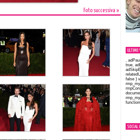
Foto successiva »
ULTIMO 
, adPau
true, a
adSkipB
related
false } 
rmp_myV
rmpCont
documen
rmp_myV
function
Orland
SOCIAL 