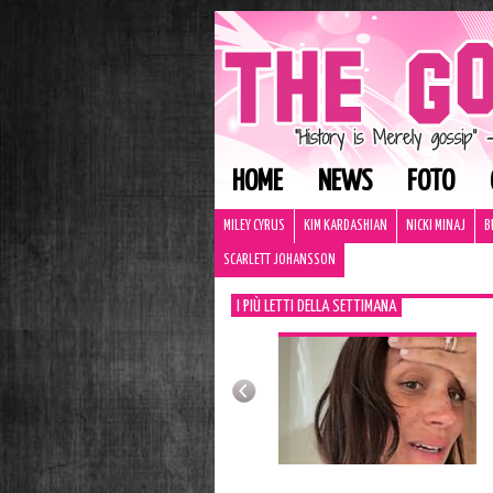
HOME
NEWS
FOTO
MILEY CYRUS
KIM KARDASHIAN
NICKI MINAJ
B
SCARLETT JOHANSSON
I PIÙ LETTI DELLA SETTIMANA