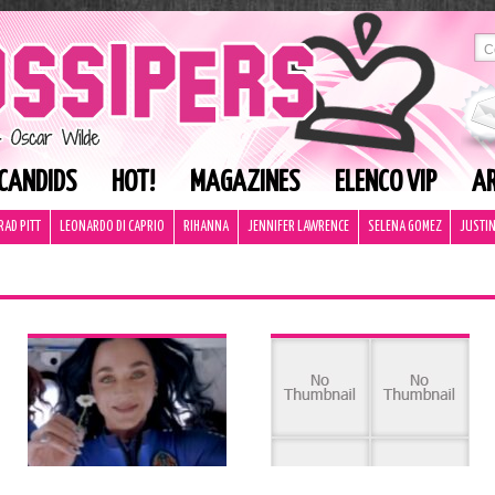
CANDIDS
HOT!
MAGAZINES
ELENCO VIP
AR
RAD PITT
LEONARDO DI CAPRIO
RIHANNA
JENNIFER LAWRENCE
SELENA GOMEZ
JUSTIN