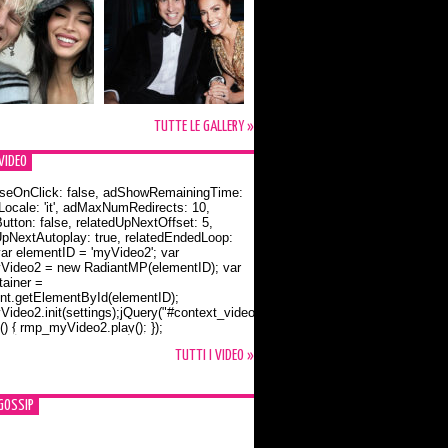
TUTTE LE GALLERY »
VIDEO
seOnClick: false, adShowRemainingTime:
dLocale: 'it', adMaxNumRedirects: 10,
utton: false, relatedUpNextOffset: 5,
UpNextAutoplay: true, relatedEndedLoop:
var elementID = 'myVideo2'; var
ideo2 = new RadiantMP(elementID); var
ainer =
t.getElementById(elementID);
ideo2.init(settings);jQuery("#context_video2").one("mouseover",
() { rmp_myVideo2.play(); });
o Bloom e la t-shirt dedicata a Flynn
TUTTI I VIDEO »
GOSSIP