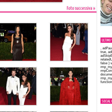
Foto successiva »
ULTIMO 
, adPau
true, a
adSkipB
related
false } 
rmp_myV
rmpCont
documen
rmp_myV
function
Orland
SOCIAL 