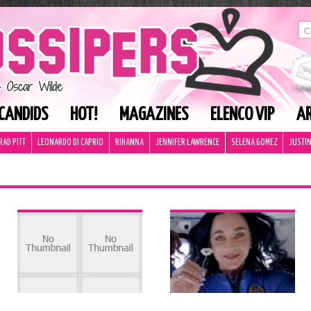
CANDIDS
HOT!
MAGAZINES
ELENCO VIP
AR
RAD PITT
LEONARDO DI CAPRIO
RIHANNA
JENNIFER LAWRENCE
SELENA GOMEZ
JUSTIN