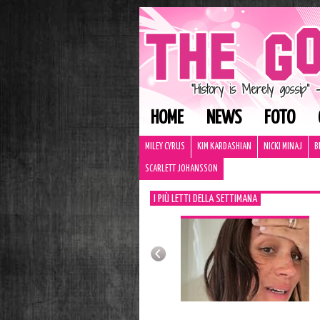
HOME
NEWS
FOTO
MILEY CYRUS
KIM KARDASHIAN
NICKI MINAJ
B
SCARLETT JOHANSSON
I PIÙ LETTI DELLA SETTIMANA