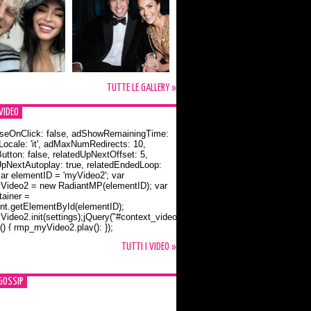
TUTTE LE GALLERY »
VIDEO
seOnClick: false, adShowRemainingTime:
dLocale: 'it', adMaxNumRedirects: 10,
utton: false, relatedUpNextOffset: 5,
UpNextAutoplay: true, relatedEndedLoop:
var elementID = 'myVideo2'; var
ideo2 = new RadiantMP(elementID); var
ainer =
t.getElementById(elementID);
ideo2.init(settings);jQuery("#context_video2").one("mouseover",
() { rmp_myVideo2.play(); });
o Bloom e la t-shirt dedicata a Flynn
TUTTI I VIDEO »
GOSSIP