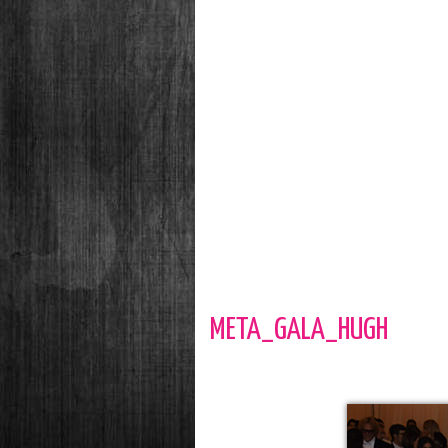
META_GALA_HUGH