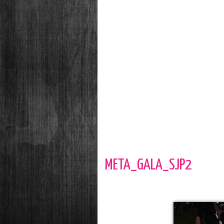
META_GALA_SJP2