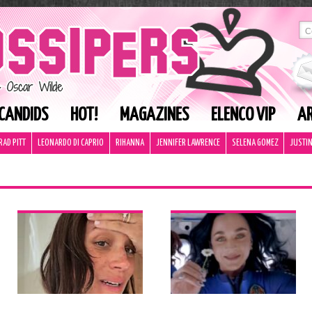
CANDIDS
HOT!
MAGAZINES
ELENCO VIP
AR
RAD PITT
LEONARDO DI CAPRIO
RIHANNA
JENNIFER LAWRENCE
SELENA GOMEZ
JUSTIN