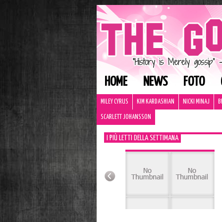
HOME
NEWS
FOTO
MILEY CYRUS
KIM KARDASHIAN
NICKI MINAJ
B
SCARLETT JOHANSSON
I PIÙ LETTI DELLA SETTIMANA