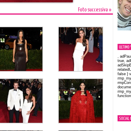
Foto successiva »
ULTIMO 
, adPau
true, a
adSkipB
related
false } 
rmp_myV
rmpCont
documen
rmp_myV
function
Orland
SOCIAL 