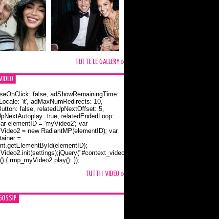
TUTTE LE GALLERY »
VIDEO
seOnClick: false, adShowRemainingTime:
dLocale: 'it', adMaxNumRedirects: 10,
utton: false, relatedUpNextOffset: 5,
UpNextAutoplay: true, relatedEndedLoop:
var elementID = 'myVideo2'; var
ideo2 = new RadiantMP(elementID); var
ainer =
t.getElementById(elementID);
ideo2.init(settings);jQuery("#context_video2").one("mouseover",
() { rmp_myVideo2.play(); });
o Bloom e la t-shirt dedicata a Flynn
TUTTI I VIDEO »
GOSSIP