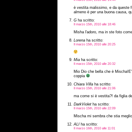
è vestita malissimo, e da queste f
almeno è per una buona causa, qu
G
ha scritto:
Il marzo 15th, 2010 alle 18:46
Misha l'adoro, ma in ste foto com
Lorena
ha scritto:
Il marzo 15th, 2010 alle 20:25
Mia
ha scritto:
Il marzo 15th, 2010 alle 20:32
Mio Dio che bella che è Mischa!E'
coppia
Chiara Villa
ha scritto:
Il marzo 15th, 2010 alle 21:06
ma come si è vestita?! da figlia de
DarkViolet
ha scritto:
Il marzo 15th, 2010 alle 22:09
Mischa mi sembra che stia meglio
ALI
ha scritto:
Il marzo 16th, 2010 alle 11:01