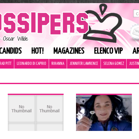
CANDIDS
HOT!
MAGAZINES
ELENCO VIP
AR
RAD PITT
LEONARDO DI CAPRIO
RIHANNA
JENNIFER LAWRENCE
SELENA GOMEZ
JUSTIN