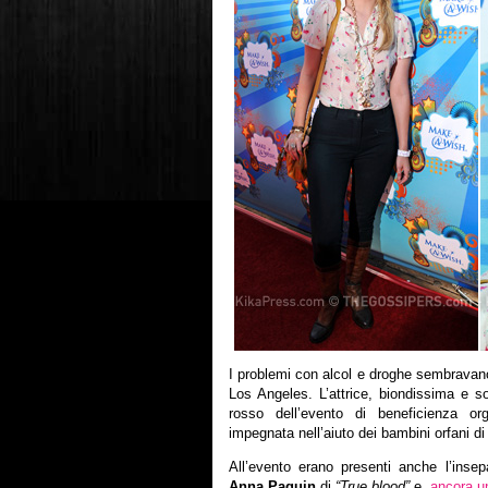
I problemi con alcol e droghe sembravano
Los Angeles. L’attrice, biondissima e so
rosso dell’evento di beneficienza o
impegnata nell’aiuto dei bambini orfani di
All’evento erano presenti anche l’inse
Anna Paquin
di
“True blood”
e,
ancora u