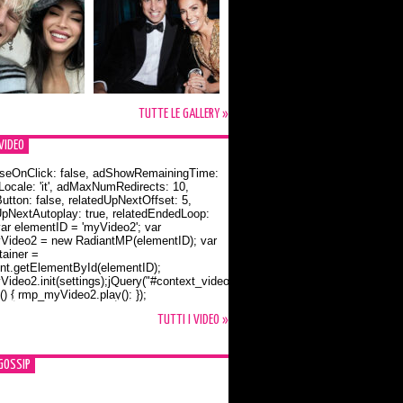
TUTTE LE GALLERY »
VIDEO
seOnClick: false, adShowRemainingTime:
dLocale: 'it', adMaxNumRedirects: 10,
utton: false, relatedUpNextOffset: 5,
UpNextAutoplay: true, relatedEndedLoop:
var elementID = 'myVideo2'; var
ideo2 = new RadiantMP(elementID); var
ainer =
t.getElementById(elementID);
ideo2.init(settings);jQuery("#context_video2").one("mouseover",
() { rmp_myVideo2.play(); });
o Bloom e la t-shirt dedicata a Flynn
TUTTI I VIDEO »
GOSSIP