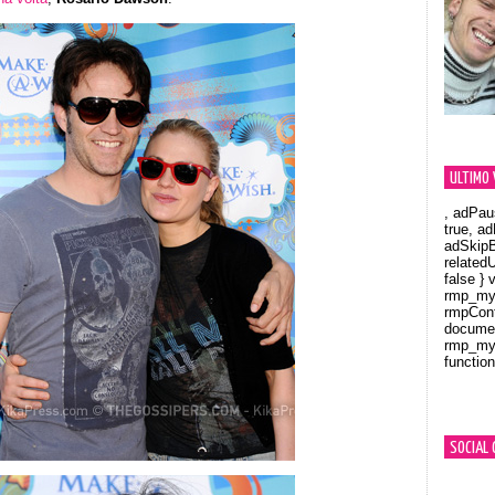
ULTIMO 
, adPau
true, a
adSkipB
related
false } 
rmp_myV
rmpCont
documen
rmp_myV
function
Orland
SOCIAL 