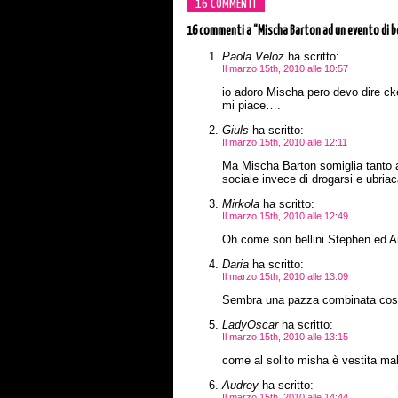
16 COMMENTI
16 commenti
a “Mischa Barton ad un evento di b
Paola Veloz
ha scritto:
Il marzo 15th, 2010 alle 10:57
io adoro Mischa pero devo dire c
mi piace….
Giuls
ha scritto:
Il marzo 15th, 2010 alle 12:11
Ma Mischa Barton somiglia tanto al
sociale invece di drogarsi e ubriac
Mirkola
ha scritto:
Il marzo 15th, 2010 alle 12:49
Oh come son bellini Stephen ed A
Daria
ha scritto:
Il marzo 15th, 2010 alle 13:09
Sembra una pazza combinata così
LadyOscar
ha scritto:
Il marzo 15th, 2010 alle 13:15
come al solito misha è vestita mal
Audrey
ha scritto:
Il marzo 15th, 2010 alle 14:44