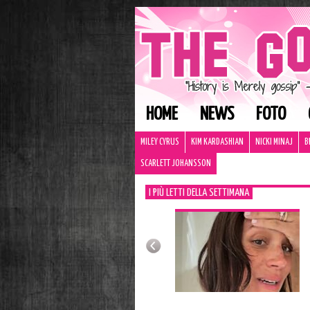
HOME
NEWS
FOTO
MILEY CYRUS
KIM KARDASHIAN
NICKI MINAJ
B
SCARLETT JOHANSSON
I PIÙ LETTI DELLA SETTIMANA