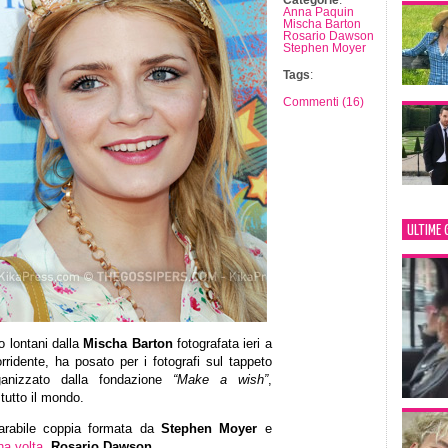
Categorie
:
Anna Paquin
Mischa Barton
Rosario Dawson
Stephen Moyer
Tags
:
Commenti (16)
ULTIME 
 lontani dalla
Mischa Barton
fotografata ieri a
rridente, ha posato per i fotografi sul tappeto
rganizzato dalla fondazione
“Make a wish”
,
 tutto il mondo.
parabile coppia formata da
Stephen Moyer
e
na volta
,
Rosario Dawson
.