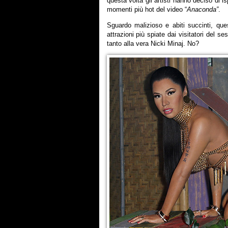
questa volta gli artisti hanno deciso di is
momenti più hot del video “
Anaconda”
.
Sguardo malizioso e abiti succinti, qu
attrazioni più spiate dai visitatori del s
tanto alla vera Nicki Minaj. No?