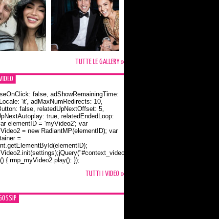
TUTTE LE GALLERY »
VIDEO
seOnClick: false, adShowRemainingTime:
dLocale: 'it', adMaxNumRedirects: 10,
utton: false, relatedUpNextOffset: 5,
UpNextAutoplay: true, relatedEndedLoop:
var elementID = 'myVideo2'; var
ideo2 = new RadiantMP(elementID); var
ainer =
t.getElementById(elementID);
ideo2.init(settings);jQuery("#context_video2").one("mouseover",
() { rmp_myVideo2.play(); });
o Bloom e la t-shirt dedicata a Flynn
TUTTI I VIDEO »
GOSSIP