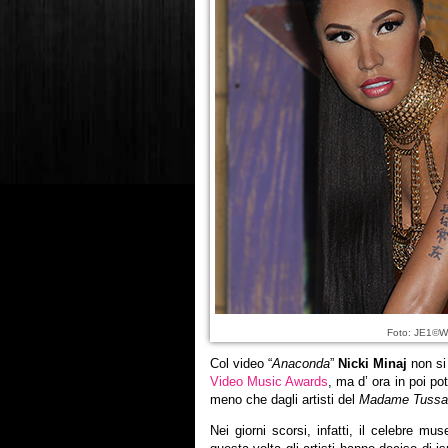
Foto: JE1©W
Col video “
Anaconda
”
Nicki Minaj
non si
Video Music Awards
, ma d’ ora in poi pot
meno che dagli artisti del
Madame Tussa
Nei giorni scorsi, infatti, il celebre 