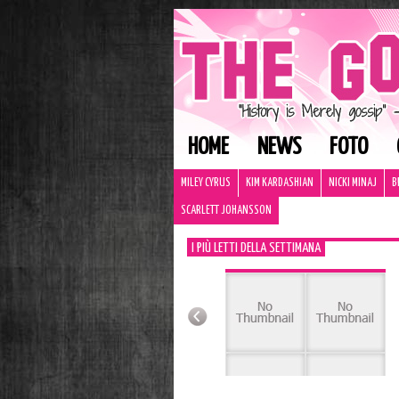
HOME
NEWS
FOTO
MILEY CYRUS
KIM KARDASHIAN
NICKI MINAJ
B
SCARLETT JOHANSSON
I PIÙ LETTI DELLA SETTIMANA