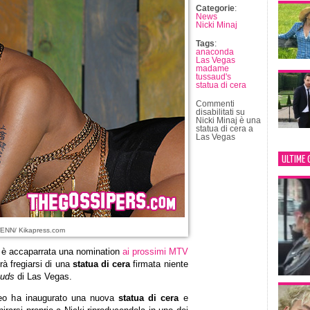
Categorie
:
News
Nicki Minaj
Tags
:
anaconda
Las Vegas
madame
tussaud's
statua di cera
Commenti
disabilitati
su
Nicki Minaj è una
statua di cera a
Las Vegas
ULTIME 
ENN/ Kikapress.com
 è accaparrata una nomination
ai prossimi MTV
rà fregiarsi di una
statua di cera
firmata niente
uds
di Las Vegas.
museo ha inaugurato una nuova
statua di cera
e