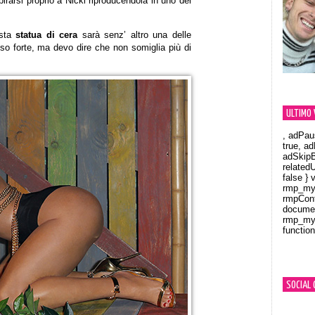
pirarsi proprio a Nicki riproducendola in uno dei
esta
statua di cera
sarà senz’ altro una delle
esso forte, ma devo dire che non somiglia più di
ULTIMO 
, adPau
true, a
adSkipB
related
false } 
rmp_myV
rmpCont
documen
rmp_myV
function
Orland
SOCIAL 