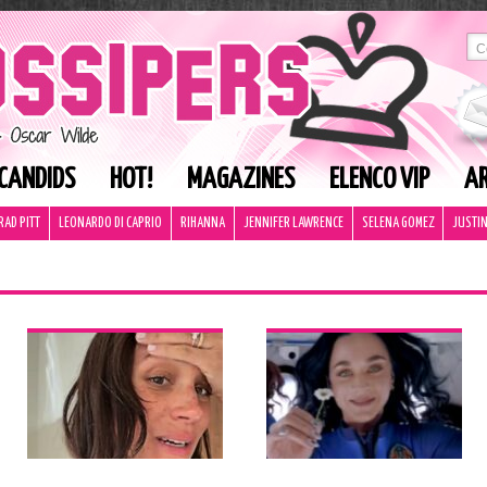
CANDIDS
HOT!
MAGAZINES
ELENCO VIP
AR
RAD PITT
LEONARDO DI CAPRIO
RIHANNA
JENNIFER LAWRENCE
SELENA GOMEZ
JUSTIN