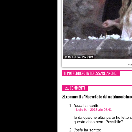
via
TI POTREBBERO INTERESSARE ANCHE...
21 COMMENTI
21 commenti
a “Nuove foto dal matrimonio in ner
Sissi
ha scritto:
Il luglio 9th, 2013 alle 08:41
Io da qualche altra parte ho letto 
questo abito nero. Possibile?
Josie
ha scritto: