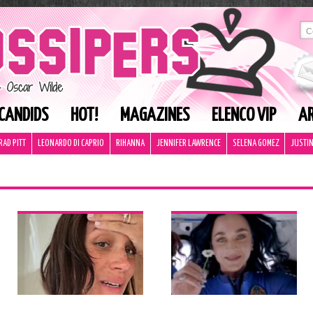
CANDIDS
HOT!
MAGAZINES
ELENCO VIP
AR
RAD PITT
LEONARDO DI CAPRIO
RIHANNA
JENNIFER LAWRENCE
SELENA GOMEZ
JUSTIN