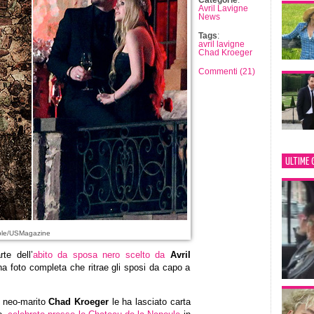
Categorie
:
Avril Lavigne
News
Tags
:
avril lavigne
Chad Kroeger
Commenti (21)
ULTIME 
ple/USMagazine
te dell’
abito da sposa nero scelto da
Avril
a foto completa che ritrae gli sposi da capo a
l neo-marito
Chad Kroeger
le ha lasciato carta