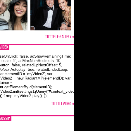
TUTTE LE GALLERY »
VIDEO
seOnClick: false, adShowRemainingTime:
dLocale: 'it', adMaxNumRedirects: 10,
utton: false, relatedUpNextOffset: 5,
UpNextAutoplay: true, relatedEndedLoop:
var elementID = 'myVideo2'; var
ideo2 = new RadiantMP(elementID); var
ainer =
t.getElementById(elementID);
ideo2.init(settings);jQuery("#context_video2").one("mouseover",
() { rmp_myVideo2.play(); });
o Bloom e la t-shirt dedicata a Flynn
TUTTI I VIDEO »
GOSSIP