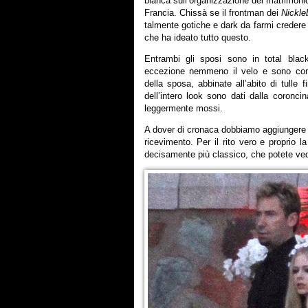
bianca sull’organizzazione del matrimoni
Francia. Chissà se il frontman dei
Nickle
talmente gotiche e dark da farmi creder
che ha ideato tutto questo.
Entrambi gli sposi sono in total bl
eccezione nemmeno il velo e sono com
della sposa, abbinate all’abito di tulle 
dell’intero look sono dati dalla coroncina
leggermente mossi.
A dover di cronaca dobbiamo aggiungere ch
ricevimento. Per il rito vero e proprio 
decisamente più classico, che potete ved