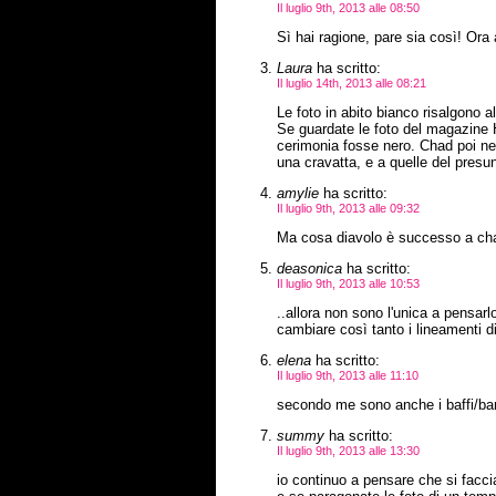
Il luglio 9th, 2013 alle 08:50
Sì hai ragione, pare sia così! Ora
Laura
ha scritto:
Il luglio 14th, 2013 alle 08:21
Le foto in abito bianco risalgono a
Se guardate le foto del magazine H
cerimonia fosse nero. Chad poi ne
una cravatta, e a quelle del pres
amylie
ha scritto:
Il luglio 9th, 2013 alle 09:32
Ma cosa diavolo è successo a c
deasonica
ha scritto:
Il luglio 9th, 2013 alle 10:53
..allora non sono l'unica a pensarl
cambiare così tanto i lineamenti 
elena
ha scritto:
Il luglio 9th, 2013 alle 11:10
secondo me sono anche i baffi/bar
summy
ha scritto:
Il luglio 9th, 2013 alle 13:30
io continuo a pensare che si facci