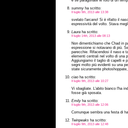
e se paragonate le foto di un temp
summy
ha scritto:
Il luglio 9th, 2013 alle 13:38
svelato l'arcano! Si è rifatto il na
espressività del volto. Stava megl
Laura
ha scritto:
Il luglio 14th, 2013 alle 08:13
Non dimentichiamo che Chad in pas
espressione si notavano di più. Se
parecchie. Rifacendosi il naso e ta
elementi centrali nel volto di una
Aggiungiamo il taglio di capelli e 
segni molto più evidenti su una pe
state sicuramente photoshoppate, 
ciao
ha scritto:
Il luglio 9th, 2013 alle 10:27
Vi sbagliate. L'abito bianco l'ha i
fosse già sposata.
Emily
ha scritto:
Il luglio 9th, 2013 alle 12:06
Comunque sembra una festa di hal
Twinpeaks
ha scritto:
Il luglio 9th, 2013 alle 12:48