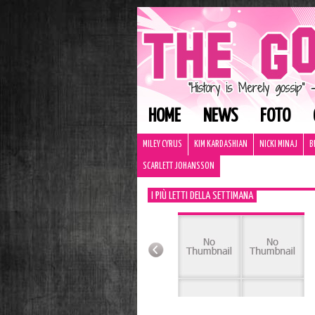
HOME
NEWS
FOTO
MILEY CYRUS
KIM KARDASHIAN
NICKI MINAJ
B
SCARLETT JOHANSSON
I PIÙ LETTI DELLA SETTIMANA