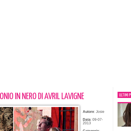
NIO IN NERO DI AVRIL LAVIGNE
ULTIMI 
Autore
: Josie
Data
: 09-07-
2013