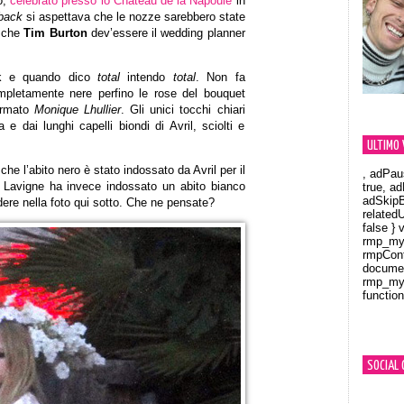
o,
celebrato presso lo Chateau de la Napoule
in
back
si aspettava che le nozze sarebbero state
e che
Tim Burton
dev’essere il wedding planner
ack e quando dico
total
intendo
total
. Non fa
pletamente nere perfino le rose del bouquet
firmato
Monique Lhullier
. Gli unici tocchi chiari
 e dai lunghi capelli biondi di Avril, sciolti e
ULTIMO 
e l’abito nero è stato indossato da Avril per il
, adPau
la Lavigne ha invece indossato un abito bianco
true, a
adSkipB
ere nella foto qui sotto. Che ne pensate?
related
false } 
rmp_myV
rmpCont
documen
rmp_myV
function
Orland
SOCIAL 