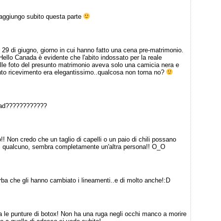
 aggiungo subito questa parte
l 29 di giugno, giorno in cui hanno fatto una cena pre-matrimonio.
ello Canada è evidente che l'abito indossato per la reale
lle foto del presunto matrimonio aveva solo una camicia nera e
unto ricevimento era elegantissimo..qualcosa non torna no?
had????????????
o!! Non credo che un taglio di capelli o un paio di chili possano
di qualcuno, sembra completamente un'altra persona!! O_O
ba che gli hanno cambiato i lineamenti..e di molto anche!:D
a le punture di botox! Non ha una ruga negli occhi manco a morire