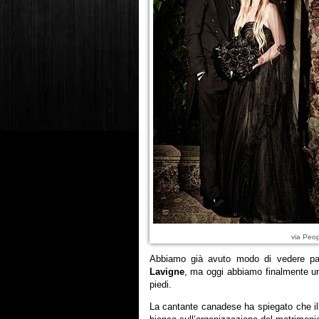
via Peo
Abbiamo già avuto modo di vedere par
Lavigne
, ma oggi abbiamo finalmente un
piedi.
La cantante canadese ha spiegato che i