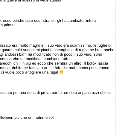
o a quelle di adesso si vede subito!
so, ecco perchè pare così strano.. gli ha cambiato l'intera
io prima!
sato era molto magro e il suo viso era scarnissimo, le rughe di
 guardi molti suoi primi piani ti accorgi che di rughe ne ha e anche
gliandosi i baffi ha modificato non di poco il suo viso, sono
 persona che se modificati cambiano tutto.
parecchi chili in più ed ecco che sembra un altro. Il botox lascia
rsona, dubito ne faccia uso. Le foto del matrimonio poi saranno
ci vuole poco a togliere una ruga!
ndossato per una cena di prova per far credere ai paparazzi che si
loween più che un matrimonio!