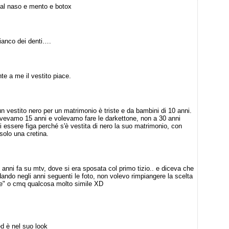
 al naso e mento e botox
 bianco dei denti….
e a me il vestito piace.
n vestito nero per un matrimonio è triste e da bambini di 10 anni.
evamo 15 anni e volevamo fare le darkettone, non a 30 anni
 essere figa perché s'è vestita di nero la suo matrimonio, con
 solo una cretina.
 e anni fa su mtv, dove si era sposata col primo tizio.. e diceva che
dando negli anni seguenti le foto, non volevo rimpiangere la scelta
ale" o cmq qualcosa molto simile XD
ed è nel suo look