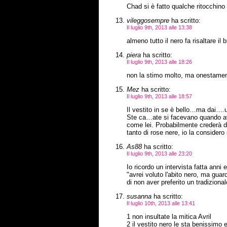
Chad si è fatto qualche ritocchino
vileggosempre
ha scritto:
Il luglio 9th, 2013 alle 13:38
almeno tutto il nero fa risaltare il
piera
ha scritto:
Il luglio 9th, 2013 alle 18:26
non la stimo molto, ma onestament
Mez
ha scritto:
Il luglio 9th, 2013 alle 18:57
Il vestito in se è bello…ma dai….u
Ste ca…ate si facevano quando av
come lei. Probabilmente crederà di
tanto di rose nere, io la considero
As88
ha scritto:
Il luglio 9th, 2013 alle 23:20
Io ricordo un intervista fatta anni
"avrei voluto l'abito nero, ma guar
di non aver preferito un tradizion
susanna
ha scritto:
Il luglio 10th, 2013 alle 13:41
1 non insultate la mitica Avril
2 il vestito nero le sta benissimo 