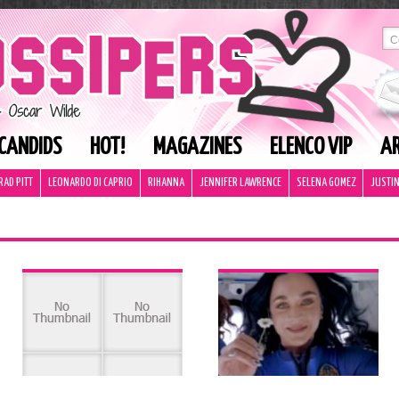
CANDIDS
HOT!
MAGAZINES
ELENCO VIP
AR
RAD PITT
LEONARDO DI CAPRIO
RIHANNA
JENNIFER LAWRENCE
SELENA GOMEZ
JUSTIN