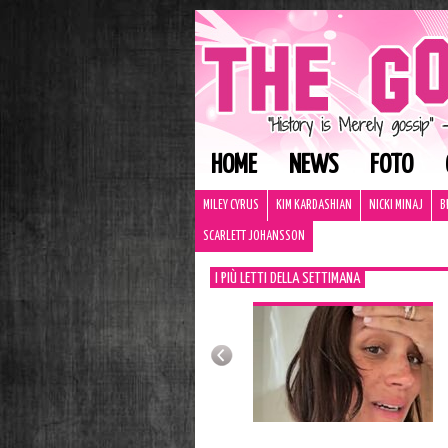
HOME
NEWS
FOTO
MILEY CYRUS
KIM KARDASHIAN
NICKI MINAJ
B
SCARLETT JOHANSSON
I PIÙ LETTI DELLA SETTIMANA