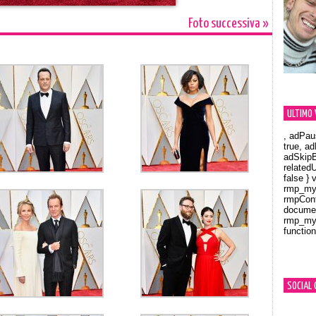
Foto successiva »
ULTIMO 
, adPau
true, a
adSkipB
related
false } 
rmp_myV
rmpCont
documen
rmp_myV
function
Orland
SOCIAL 