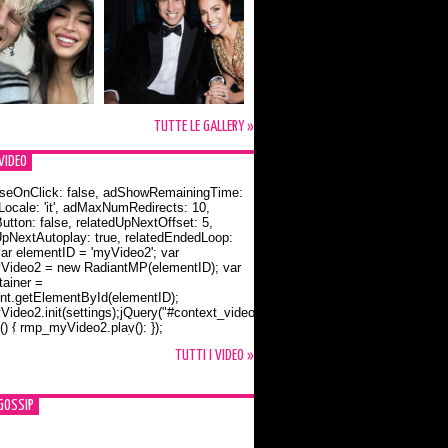
TUTTE LE GALLERY »
VIDEO
seOnClick: false, adShowRemainingTime:
dLocale: 'it', adMaxNumRedirects: 10,
utton: false, relatedUpNextOffset: 5,
UpNextAutoplay: true, relatedEndedLoop:
var elementID = 'myVideo2'; var
ideo2 = new RadiantMP(elementID); var
ainer =
t.getElementById(elementID);
ideo2.init(settings);jQuery("#context_video2").one("mouseover",
() { rmp_myVideo2.play(); });
o Bloom e la t-shirt dedicata a Flynn
TUTTI I VIDEO »
GOSSIP