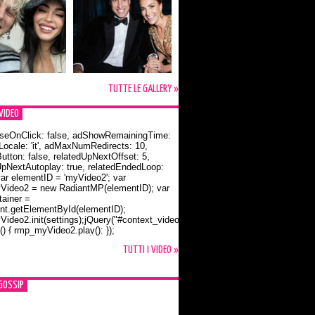
TUTTE LE GALLERY »
VIDEO
seOnClick: false, adShowRemainingTime:
dLocale: 'it', adMaxNumRedirects: 10,
utton: false, relatedUpNextOffset: 5,
UpNextAutoplay: true, relatedEndedLoop:
var elementID = 'myVideo2'; var
ideo2 = new RadiantMP(elementID); var
ainer =
t.getElementById(elementID);
ideo2.init(settings);jQuery("#context_video2").one("mouseover",
() { rmp_myVideo2.play(); });
o Bloom e la t-shirt dedicata a Flynn
TUTTI I VIDEO »
GOSSIP