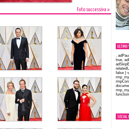
Foto successiva »
ULTIMO 
, adPau
true, a
adSkipB
related
false } 
rmp_myV
rmpCont
documen
rmp_myV
function
Orland
SOCIAL 