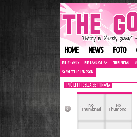
HOME
NEWS
FOTO
MILEY CYRUS
KIM KARDASHIAN
NICKI MINAJ
B
SCARLETT JOHANSSON
I PIÙ LETTI DELLA SETTIMANA