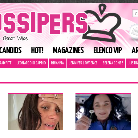
CANDIDS
HOT!
MAGAZINES
ELENCO VIP
AR
RAD PITT
LEONARDO DI CAPRIO
RIHANNA
JENNIFER LAWRENCE
SELENA GOMEZ
JUSTIN