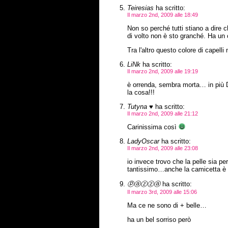
Teiresias
ha scritto:
Il marzo 2nd, 2009 alle 18:49
Non so perché tutti stiano a dire 
di volto non è sto granché. Ha un 
Tra l'altro questo colore di capelli
LiNk
ha scritto:
Il marzo 2nd, 2009 alle 19:19
è orrenda, sembra morta… in più D
la cosa!!!
Tutyna ♥
ha scritto:
Il marzo 2nd, 2009 alle 21:12
Carinissima così
LadyOscar
ha scritto:
Il marzo 2nd, 2009 alle 23:08
io invece trovo che la pelle sia pe
tantissimo…anche la camicetta è 
ⓟⓐⓩⓩⓐ
ha scritto:
Il marzo 3rd, 2009 alle 15:06
Ma ce ne sono di + belle…
ha un bel sorriso però