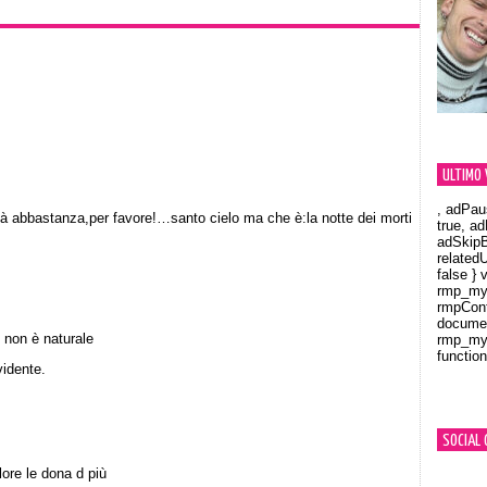
ULTIMO 
, adPau
ià abbastanza,per favore!…santo cielo ma che è:la notte dei morti
true, a
adSkipB
related
false } 
rmp_myV
rmpCont
documen
 non è naturale
rmp_myV
function
Orland
vidente.
SOCIAL 
ore le dona d più