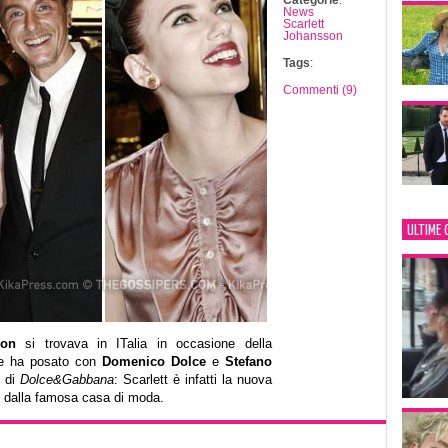
Categorie
:
News
Scarlett
Johansson
Tags
:
Commenti (9)
ULTIME 
son
si trovava in ITalia in occasione della
ce ha posato con
Domenico Dolce
e
Stefano
e di
Dolce&Gabbana
: Scarlett è infatti la nuova
ati dalla famosa casa di moda.