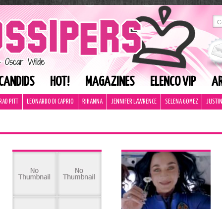
CANDIDS
HOT!
MAGAZINES
ELENCO VIP
AR
RAD PITT
LEONARDO DI CAPRIO
RIHANNA
JENNIFER LAWRENCE
SELENA GOMEZ
JUSTIN