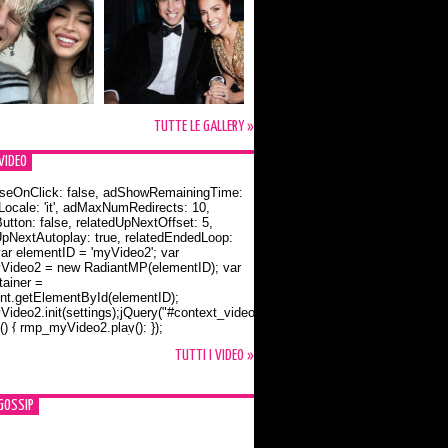
TUTTE LE GALLERY »
VIDEO
seOnClick: false, adShowRemainingTime:
dLocale: 'it', adMaxNumRedirects: 10,
utton: false, relatedUpNextOffset: 5,
UpNextAutoplay: true, relatedEndedLoop:
var elementID = 'myVideo2'; var
ideo2 = new RadiantMP(elementID); var
ainer =
t.getElementById(elementID);
ideo2.init(settings);jQuery("#context_video2").one("mouseover",
() { rmp_myVideo2.play(); });
o Bloom e la t-shirt dedicata a Flynn
TUTTI I VIDEO »
GOSSIP