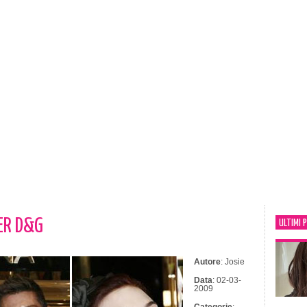
ER D&G
ULTIMI 
Autore
: Josie
Data
: 02-03-
2009