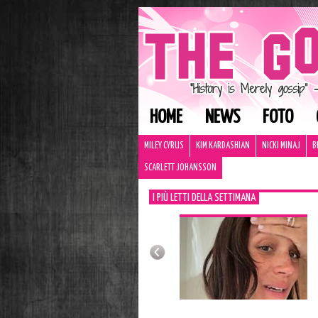
HOME
NEWS
FOTO
MILEY CYRUS
KIM KARDASHIAN
NICKI MINAJ
B
SCARLETT JOHANSSON
I PIÙ LETTI DELLA SETTIMANA