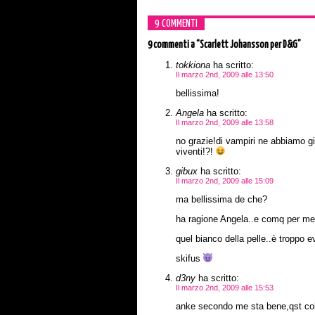
9 COMMENTI
9 commenti
a “Scarlett Johansson per D&G”
tokkiona
ha scritto:
Il marzo 2nd, 2009 alle 13:50
bellissima!
Angela
ha scritto:
Il marzo 2nd, 2009 alle 13:58
no grazie!di vampiri ne abbiamo g
viventi!?!
gibux
ha scritto:
Il marzo 2nd, 2009 alle 15:09
ma bellissima de che?
ha ragione Angela..e comq per me
quel bianco della pelle..è troppo e
skifus
d3ny
ha scritto:
Il marzo 2nd, 2009 alle 15:53
anke secondo me sta bene,qst col