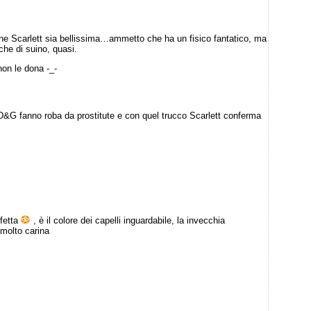
che Scarlett sia bellissima…ammetto che ha un fisico fantatico, ma
che di suino, quasi.
 non le dona -_-
&G fanno roba da prostitute e con quel trucco Scarlett conferma
rfetta
, è il colore dei capelli inguardabile, la invecchia
molto carina