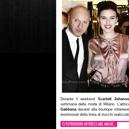
Durante il weekend
Scarlett Johans
settimana della moda di Milano. L’attri
Gabbana
davanti alla boutique milanes
testimonial della linea di trucchi realizz
TI POTREBBERO INTERESSARE ANCHE...