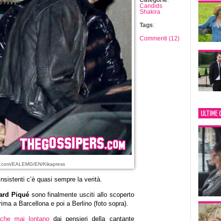
Categorie
:
Candids
Shakira
Tags
:
Commenti (12)
ULTIME 
s.com/EALEMG/EN/Kikapress
sistenti c’è quasi sempre la verità.
ard Piqué
sono finalmente usciti allo scoperto
ma a Barcellona e poi a Berlino (foto sopra).
che mai lontano
dai pensieri della cantante