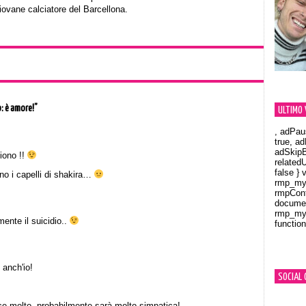
iovane calciatore del Barcellona.
: è amore!”
ULTIMO 
, adPau
true, a
adSkipB
iono !!
related
false } 
no i capelli di shakira…
rmp_myV
rmpCont
documen
rmp_myV
mente il suicidio..
function
Orland
anch'io!
SOCIAL 
e molto, probabilmente sarà molto simpatica!