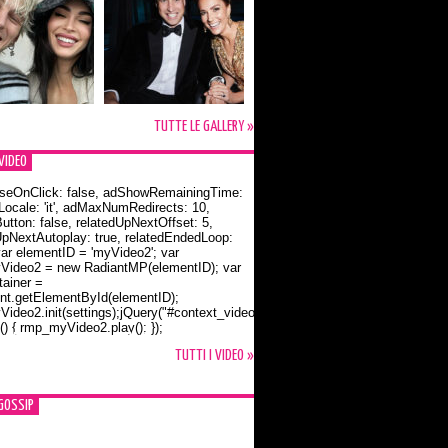
TUTTE LE GALLERY »
VIDEO
seOnClick: false, adShowRemainingTime:
dLocale: 'it', adMaxNumRedirects: 10,
utton: false, relatedUpNextOffset: 5,
UpNextAutoplay: true, relatedEndedLoop:
var elementID = 'myVideo2'; var
ideo2 = new RadiantMP(elementID); var
ainer =
t.getElementById(elementID);
ideo2.init(settings);jQuery("#context_video2").one("mouseover",
() { rmp_myVideo2.play(); });
o Bloom e la t-shirt dedicata a Flynn
TUTTI I VIDEO »
GOSSIP