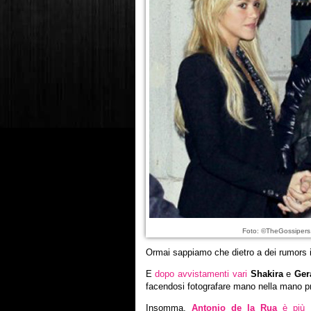
Foto: ©TheGossiper
Ormai sappiamo che dietro a dei rumors in
E
dopo avvistamenti vari
Shakira
e
Ger
facendosi fotografare mano nella mano pri
Insomma,
Antonio de la Rua
è più 