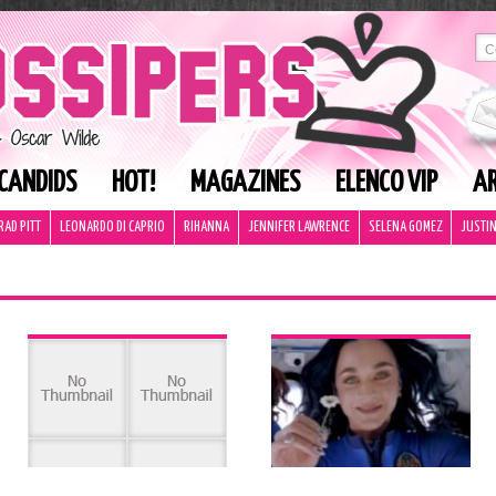
CANDIDS
HOT!
MAGAZINES
ELENCO VIP
AR
RAD PITT
LEONARDO DI CAPRIO
RIHANNA
JENNIFER LAWRENCE
SELENA GOMEZ
JUSTIN