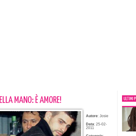
ELLA MANO: È AMORE!
ULTIMI 
Autore
: Josie
Data
: 25-02-
2011