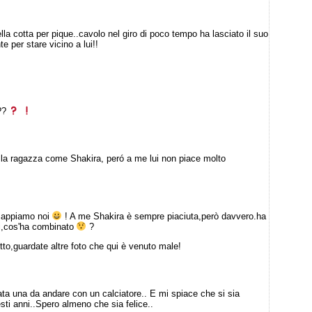
la cotta per pique..cavolo nel giro di poco tempo ha lasciato il suo
 per stare vicino a lui!!
???
ella ragazza come Shakira, peró a me lui non piace molto
sappiamo noi
! A me Shakira è sempre piaciuta,però davvero.ha
li,cos'ha combinato
?
to,guardate altre foto che qui è venuto male!
a una da andare con un calciatore.. E mi spiace che si sia
sti anni..Spero almeno che sia felice..