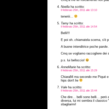
Noella
ha scritto:
Il febbraio 25th, 2011 alle 13:10
teneriii…
Tamy
ha scritto:
Il febbraio 25th, 2011 alle 14:54
Belli!!!
E poi oh..chiamatela scema, s'è pr
A buone intenditrice poche paro
Cmq se vogliamo raccogliere dei s
p.s. lui belloccio!
AnneMarie
ha scritto:
Il febbraio 25th, 2011 alle 15:29
Chiara84 ma secondo me Piqué e S
hips don't lie
Vale
ha scritto:
Il febbraio 25th, 2011 alle 15:44
Che dire… belli sono belli… però 
diversa, lui mi sembra il classico
sbagliarmi!