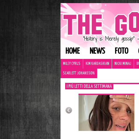
HOME
NEWS
FOTO
MILEY CYRUS
KIM KARDASHIAN
NICKI MINAJ
B
SCARLETT JOHANSSON
I PIÙ LETTI DELLA SETTIMANA