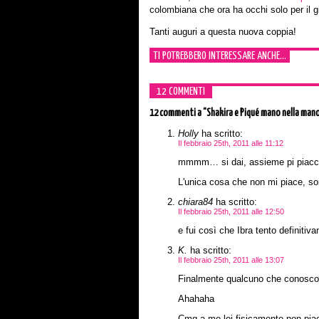
colombiana che ora ha occhi solo per il g
Tanti auguri a questa nuova coppia!
TI POTREBBERO INTERESSARE ANCHE...
12 COMMENTI
12 commenti
a “Shakira e Piqué mano nella mano
Holly
ha scritto:
Il febbraio 25th, 2011 alle 11:12
mmmm… si dai, assieme pi piacc
L'unica cosa che non mi piace, so
chiara84
ha scritto:
Il febbraio 25th, 2011 alle 12:50
e fui così che Ibra tento definitiva
K.
ha scritto:
Il febbraio 25th, 2011 alle 13:07
Finalmente qualcuno che conosco 
Ahahaha
Cmq a me lei fisicamente non piac