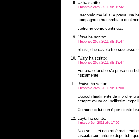
ila
ha scritto:
Il febbraio 25th, 2011 alle 16:32
..secondo me lei si è presa una bel
compagno e ha cambiato continente
vedremo come continua..
Linda
ha scritto:
Il febbraio 25th, 2011 alle 18:47
Shaki, che cavolo ti è successo
Plisty
ha scritto:
Il febbraio 25th, 2011 alle 19:47
Fortunato lui che s'è preso una b
fisicamente!
denise
ha scritto:
Il febbraio 26th, 2011 alle 13:00
Oooooh,finalmente,da mo che lo 
sempre avuto dei bellissimi capel
Comunque lui non è per niente brut
Layla
ha scritto:
Il marzo 1st, 2011 alle 17:02
Non so… Lei non mi è mai sembrat
lasciata con antonio dopo tutti que