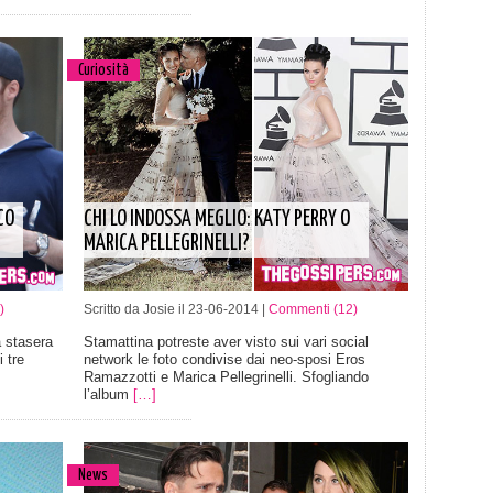
Curiosità
CO
CHI LO INDOSSA MEGLIO: KATY PERRY O
MARICA PELLEGRINELLI?
)
Scritto da Josie il 23-06-2014 |
Commenti (12)
 stasera
Stamattina potreste aver visto sui vari social
 tre
network le foto condivise dai neo-sposi Eros
Ramazzotti e Marica Pellegrinelli. Sfogliando
l’album
[…]
News