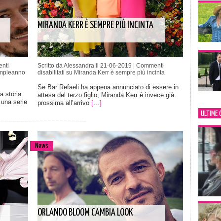
MIRANDA KERR È SEMPRE PIÙ INCINTA
nti
Scritto da Alessandra il 21-06-2019 |
Commenti
ompleanno
disabilitati
su Miranda Kerr è sempre più incinta
Se Bar Refaeli ha appena annunciato di essere in
a storia
attesa del terzo figlio, Miranda Kerr è invece già
 una serie
prossima all’arrivo
[…]
ULTIME 
News
ORLANDO BLOOM CAMBIA LOOK