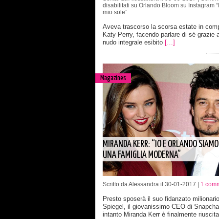
disabilitati
su Orlando Bloom su Instagram “F
mio sole”
Aveva trascorso la scorsa estate in com
Katy Perry, facendo parlare di sé grazie 
nudo integrale esibito
[…]
Magazines
MIRANDA KERR: “IO E ORLANDO SIAMO
UNA FAMIGLIA MODERNA”
Scritto da Alessandra il 30-01-2017 |
1 com
Presto sposerà il suo fidanzato milionari
Spiegel, il giovanissimo CEO di Snapcha
intanto Miranda Kerr è finalmente riuscit