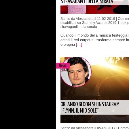
STRAVAGANTI DELLA SERATA
Scritto da Alessandra il 11-02-2019 |
Comme
disabilitati
su Grammy Awards 2019: i look p
stravaganti della serata
Quando il mondo della musica festeggia i
artisti il red carpet si trasforma sempre i
e propria
[…]
News
ORLANDO BLOOM SU INSTAGRAM
“FLYNN, IL MIO SOLE”
Scritto da Alessandra il 05-09-2017 |
Comme