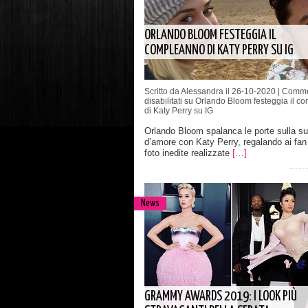
ORLANDO BLOOM FESTEGGIA IL
COMPLEANNO DI KATY PERRY SU IG
Scritto da Alessandra il 26-10-2020 |
Comme
disabilitati
su Orlando Bloom festeggia il c
di Katy Perry su IG
Orlando Bloom spalanca le porte sulla su
d’amore con Katy Perry, regalando ai fan
foto inedite realizzate
[…]
News
GRAMMY AWARDS 2019: I LOOK PIÙ