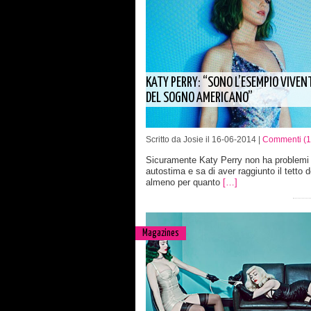
KATY PERRY: “SONO L’ESEMPIO VIVEN
DEL SOGNO AMERICANO”
Scritto da Josie il 16-06-2014 |
Commenti (1
Sicuramente Katy Perry non ha problemi 
autostima e sa di aver raggiunto il tetto 
almeno per quanto
[…]
Magazines