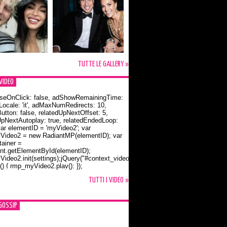
TUTTE LE GALLERY »
VIDEO
seOnClick: false, adShowRemainingTime:
dLocale: 'it', adMaxNumRedirects: 10,
utton: false, relatedUpNextOffset: 5,
UpNextAutoplay: true, relatedEndedLoop:
var elementID = 'myVideo2'; var
ideo2 = new RadiantMP(elementID); var
ainer =
t.getElementById(elementID);
ideo2.init(settings);jQuery("#context_video2").one("mouseover",
() { rmp_myVideo2.play(); });
o Bloom e la t-shirt dedicata a Flynn
TUTTI I VIDEO »
GOSSIP