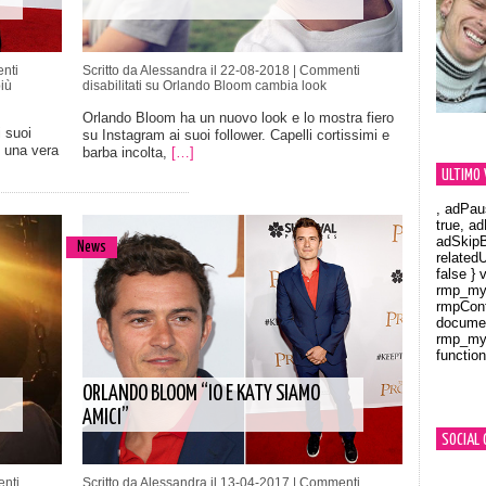
nti
Scritto da Alessandra il 22-08-2018 |
Commenti
iù
disabilitati
su Orlando Bloom cambia look
Orlando Bloom ha un nuovo look e lo mostra fiero
 suoi
su Instagram ai suoi follower. Capelli cortissimi e
n una vera
barba incolta,
[…]
ULTIMO 
, adPau
true, a
adSkipB
News
related
false } 
rmp_myV
rmpCont
documen
rmp_myV
function
Orland
ORLANDO BLOOM “IO E KATY SIAMO
AMICI”
SOCIAL 
nti
Scritto da Alessandra il 13-04-2017 |
Commenti