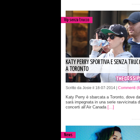
Vip senza trucco
KATY PERRY SPORTIVA E SENZA TRUC
A TORONTO
Scritto da Josie il 18-07-2014 |
Commenti (6
Katy Perry è sbarcata a Toronto, dove da
sarà impegnata in una serie ravvicinata di
concerti all’Air Canada
[…]
News