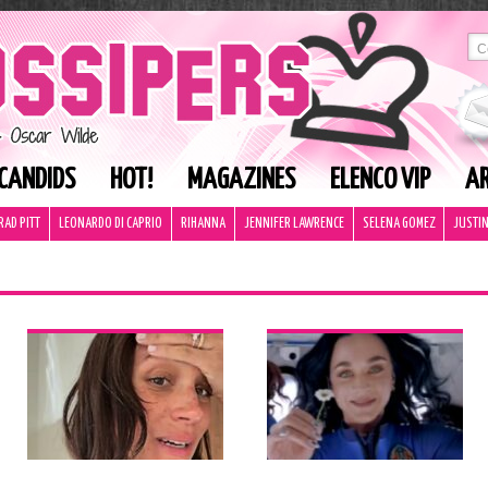
CANDIDS
HOT!
MAGAZINES
ELENCO VIP
AR
RAD PITT
LEONARDO DI CAPRIO
RIHANNA
JENNIFER LAWRENCE
SELENA GOMEZ
JUSTIN