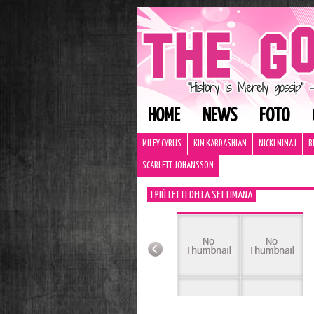
HOME
NEWS
FOTO
MILEY CYRUS
KIM KARDASHIAN
NICKI MINAJ
B
SCARLETT JOHANSSON
I PIÙ LETTI DELLA SETTIMANA