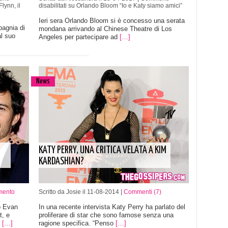
lynn, il
disabilitati
su Orlando Bloom “Io e Katy siamo amici”
Ieri sera Orlando Bloom si è concesso una serata
pagnia di
mondana arrivando al Chinese Theatre di Los
al suo
Angeles per partecipare ad
[…]
News
KATY PERRY, UNA CRITICA VELATA A KIM
KARDASHIAN?
mento
Scritto da Josie il 11-08-2014 |
Commenti (7)
o Evan
In una recente intervista Katy Perry ha parlato del
t, e
proliferare di star che sono famose senza una
a
[…]
ragione specifica. “Penso
[…]