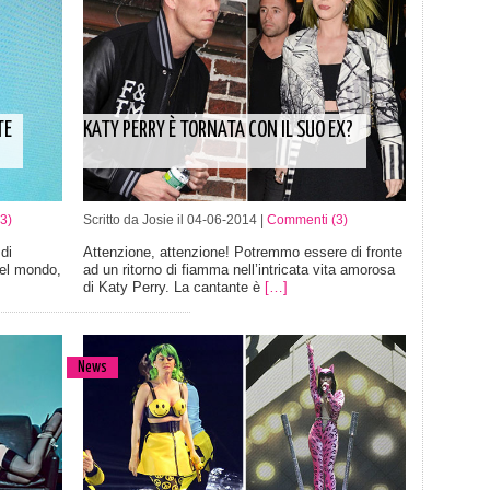
TE
KATY PERRY È TORNATA CON IL SUO EX?
3)
Scritto da Josie il 04-06-2014 |
Commenti (3)
di
Attenzione, attenzione! Potremmo essere di fronte
del mondo,
ad un ritorno di fiamma nell’intricata vita amorosa
di Katy Perry. La cantante è
[…]
News