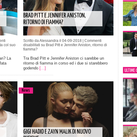
BRAD PITT E JENNIFER ANISTON,
RITORNO DI FIAMMA?
nti
Scritto da Alessandra il 04-09-2018 |
Commenti
ta col suo
disabilitati
su Brad Pitt e Jennifer Aniston, ritorno di
fiamma?
an? La
Tra Brad Pitt e Jennifer Aniston ci sarebbe un
fata
ritorno di fiamma in corso ed i due si starebbero
godendo
[…]
ULTIME 
News
GIGI HADID E ZAYN MALIK DI NUOVO