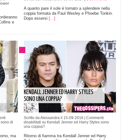
Bower
A quanto pare il sole è tornato a splendere nella
coppia formata da Paul Wesley e Phoebe Tonkin.
corderanno
Dopo essersi
[…]
Collins e
KENDALL JENNER ED HARRY STYLES
SONO UNA COPPIA?
nti
Scritto da Alessandra il 15-09-2016 |
Commenti
 sono di
disabilitati
su Kendall Jenner ed Harry Styles sono
una coppia?
iorno, ma
Ritorno di fiamma tra Kendall Jenner ed Harry