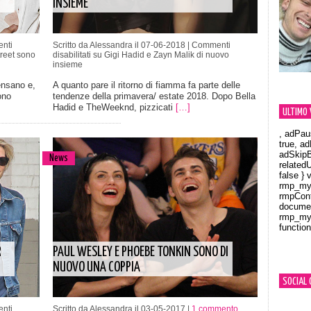
INSIEME
nti
Scritto da Alessandra il 07-06-2018 |
Commenti
reet sono
disabilitati
su Gigi Hadid e Zayn Malik di nuovo
insieme
ensano e,
A quanto pare il ritorno di fiamma fa parte delle
ono
tendenze della primavera/ estate 2018. Dopo Bella
Hadid e TheWeeknd, pizzicati
[…]
ULTIMO 
, adPau
true, a
adSkipB
News
related
false } 
rmp_myV
rmpCont
documen
rmp_myV
function
Orland
R
PAUL WESLEY E PHOEBE TONKIN SONO DI
NUOVO UNA COPPIA
SOCIAL 
nti
Scritto da Alessandra il 03-05-2017 |
1 commento