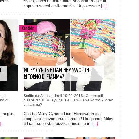
avessi
Syles, ebbene, udite udite, secondo People la
risposta sarebbe affermativa. Dopo essere
[…]
Candids
DI
MILEY CYRUS E LIAM HEMSWORTH:
RITORNO DI FIAMMA?
nti
Scritto da Alessandra il 19-01-2016 |
Commenti
no di
disabilitati
su Miley Cyrus e Liam Hemsworth: Ritorno
di fiamma?
 moglie
Che tra Miley Cyrus e Liam Hemsworth sia
scoppiato nuovamente l’ amore? Da quando Miley
]
e Liam sono stati pizzicati insieme in
[…]