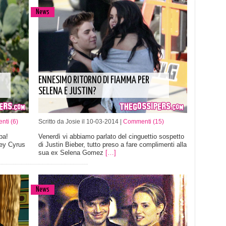
News
ENNESIMO RITORNO DI FIAMMA PER
SELENA E JUSTIN?
ti (6)
Scritto da Josie il 10-03-2014 |
Commenti (15)
ba!
Venerdì vi abbiamo parlato del cinguettio sospetto
ley Cyrus
di Justin Bieber, tutto preso a fare complimenti alla
sua ex Selena Gomez
[…]
News