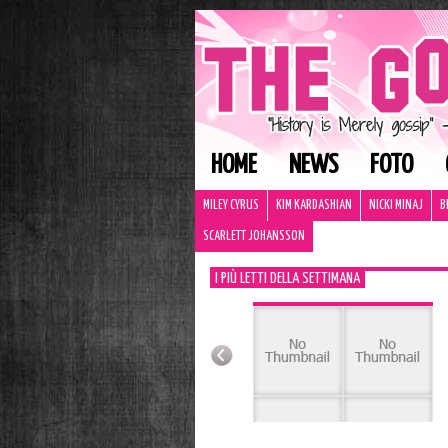
HOME
NEWS
FOTO
MILEY CYRUS
KIM KARDASHIAN
NICKI MINAJ
B
SCARLETT JOHANSSON
I PIÙ LETTI DELLA SETTIMANA