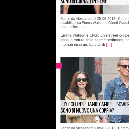
SONO RITORNATI INSIEME
Scritto da Alessandra il 25-06-2018 |
Comme
disabilitati
su Emma Watson e Chord Overst
ritornati insieme
Emma Watson e Chord Overstreet ci rip
dopo la rottura delle scorse settimane, s
ritornati insieme. La star di
[…]
LILY COLLINS E JAMIE CAMPELL BOWE
SONO DI NUOVO UNA COPPIA?
Scritto da Alessandra il 09-01-2018 |
Comme