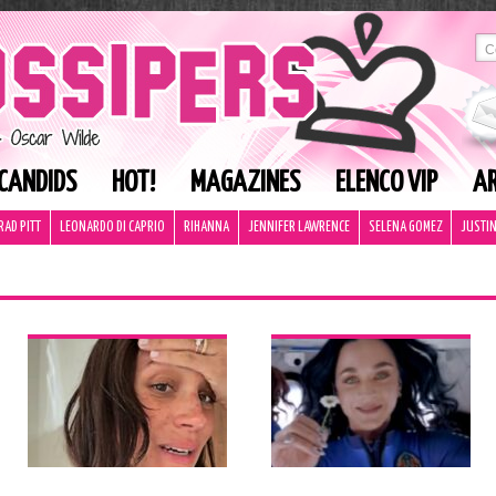
CANDIDS
HOT!
MAGAZINES
ELENCO VIP
AR
RAD PITT
LEONARDO DI CAPRIO
RIHANNA
JENNIFER LAWRENCE
SELENA GOMEZ
JUSTIN