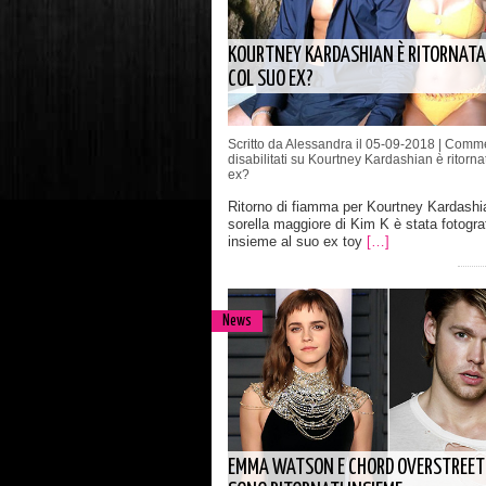
KOURTNEY KARDASHIAN È RITORNATA
COL SUO EX?
Scritto da Alessandra il 05-09-2018 |
Comme
disabilitati
su Kourtney Kardashian è ritorna
ex?
Ritorno di fiamma per Kourtney Kardashi
sorella maggiore di Kim K è stata fotogra
insieme al suo ex toy
[…]
News
EMMA WATSON E CHORD OVERSTREET