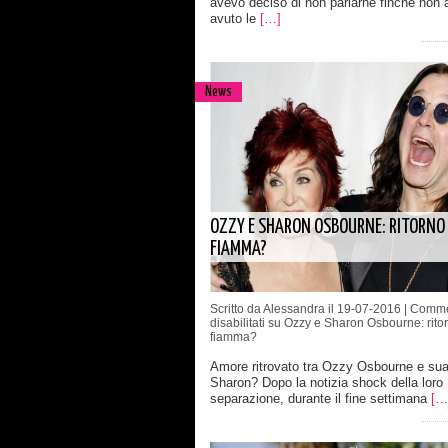
avevo deciso di non parlarne finchè non 
avuto le
[…]
News
OZZY E SHARON OSBOURNE: RITORNO 
FIAMMA?
Scritto da Alessandra il 19-07-2016 |
Comme
disabilitati
su Ozzy e Sharon Osbourne: ritor
fiamma?
Amore ritrovato tra Ozzy Osbourne e sua
Sharon? Dopo la notizia shock della loro
separazione, durante il fine settimana
[…