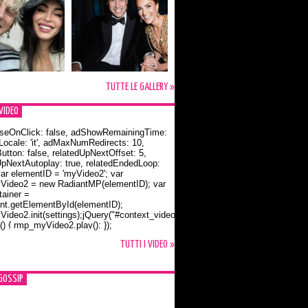
TUTTE LE GALLERY »
VIDEO
seOnClick: false, adShowRemainingTime:
dLocale: 'it', adMaxNumRedirects: 10,
utton: false, relatedUpNextOffset: 5,
UpNextAutoplay: true, relatedEndedLoop:
var elementID = 'myVideo2'; var
ideo2 = new RadiantMP(elementID); var
ainer =
t.getElementById(elementID);
ideo2.init(settings);jQuery("#context_video2").one("mouseover",
() { rmp_myVideo2.play(); });
o Bloom e la t-shirt dedicata a Flynn
TUTTI I VIDEO »
GOSSIP