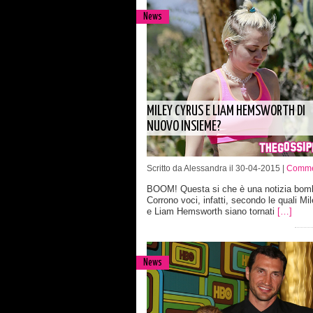
News
MILEY CYRUS E LIAM HEMSWORTH DI
NUOVO INSIEME?
Scritto da Alessandra il 30-04-2015 |
Commen
BOOM! Questa si che è una notizia bom
Corrono voci, infatti, secondo le quali Mi
e Liam Hemsworth siano tornati
[…]
News