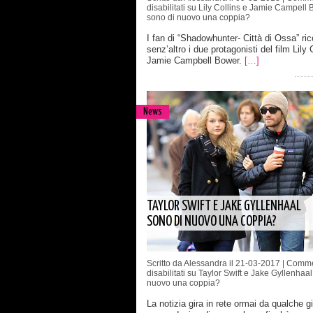
disabilitati
su Lily Collins e Jamie Campell 
sono di nuovo una coppia?
I fan di “Shadowhunter- Città di Ossa” ri
senz’altro i due protagonisti del film Lily 
Jamie Campbell Bower.
[…]
News
TAYLOR SWIFT E JAKE GYLLENHAAL
SONO DI NUOVO UNA COPPIA?
Scritto da Alessandra il 21-03-2017 |
Comme
disabilitati
su Taylor Swift e Jake Gyllenhaal
nuovo una coppia?
La notizia gira in rete ormai da qualche g