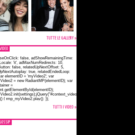
TUTTE LE GALLERY »
VIDEO
seOnClick: false, adShowRemainingTime:
dLocale: 'it', adMaxNumRedirects: 10,
utton: false, relatedUpNextOffset: 5,
UpNextAutoplay: true, relatedEndedLoop:
var elementID = 'myVideo2'; var
ideo2 = new RadiantMP(elementID); var
ainer =
t.getElementById(elementID);
ideo2.init(settings);jQuery("#context_video2").one("mouseover",
() { rmp_myVideo2.play(); });
o Bloom e la t-shirt dedicata a Flynn
TUTTI I VIDEO »
GOSSIP