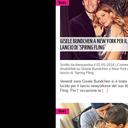
News
GISELE BUNDCHEN A NEW YORK PER IL
LANCIO DI ‘SPRING FLING’
Scritto da Alessandra il 02-05-2016 |
Comme
disabilitati
su Gisele Bundchen a New York p
lancio di ‘Spring Fling’
Venerdì sera Gisele Bundchen si è tirata
lucido per il lancio newyorkese del suo li
Fling. Per l’ occasione la
[…]
News