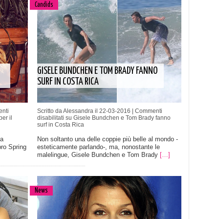
Candids
GISELE BUNDCHEN E TOM BRADY FANNO
SURF IN COSTA RICA
nti
Scritto da Alessandra il 22-03-2016 |
Commenti
er il
disabilitati
su Gisele Bundchen e Tom Brady fanno
surf in Costa Rica
 a
Non soltanto una delle coppie più belle al mondo -
bro Spring
esteticamente parlando-, ma, nonostante le
malelingue, Gisele Bundchen e Tom Brady
[…]
News