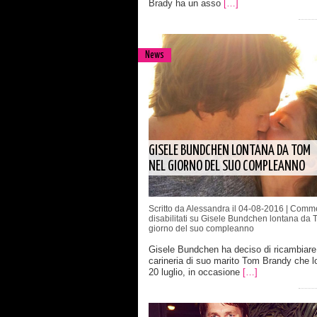
Brady ha un asso
[…]
News
GISELE BUNDCHEN LONTANA DA TOM
NEL GIORNO DEL SUO COMPLEANNO
Scritto da Alessandra il 04-08-2016 |
Comme
disabilitati
su Gisele Bundchen lontana da 
giorno del suo compleanno
Gisele Bundchen ha deciso di ricambiare
carineria di suo marito Tom Brandy che l
20 luglio, in occasione
[…]