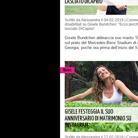
LASCIATO DICAPRIO”
Scritto da Alessandra il 04-02-2019 |
Comme
disabilitati
su Gisele Bundchen: “Ecco perc
lasciato DiCaprio”
Gisele Bundchen abbraccia suo marito 
sul prato del Mercedes-Benz Stadium di A
Georgia, poche ora prima dell’inizio del 
News
GISELE FESTEGGIA IL SUO
ANNIVERSARIO DI MATRIMONIO SU
INSTAGRAM
Scritto da Alessandra il 27-02-2018 |
Comme