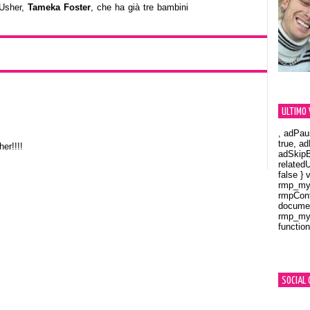
i Usher,
Tameka Foster
, che ha già tre bambini
ULTIMO 
, adPau
true, a
er!!!!
adSkipB
related
false } 
rmp_myV
rmpCont
documen
rmp_myV
function
Orland
SOCIAL 