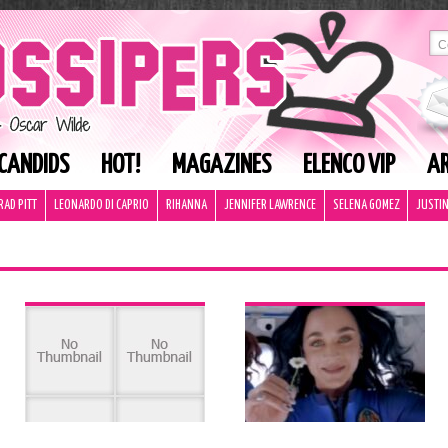
CANDIDS
HOT!
MAGAZINES
ELENCO VIP
AR
RAD PITT
LEONARDO DI CAPRIO
RIHANNA
JENNIFER LAWRENCE
SELENA GOMEZ
JUSTIN