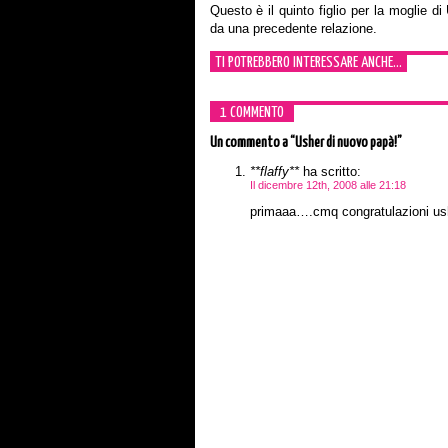
Questo è il quinto figlio per la moglie d
da una precedente relazione.
TI POTREBBERO INTERESSARE ANCHE...
1 COMMENTO
Un commento
a “Usher di nuovo papà!”
**flaffy**
ha scritto:
Il dicembre 12th, 2008 alle 21:18
primaaa….cmq congratulazioni ush