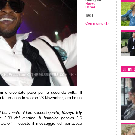
Categorie
:
News
Usher
Tags
:
Commento (1)
ULTIME 
ieri è diventato papà per la seconda volta. Il
uto un anno lo scorso 26 Novembre, ora ha un
 benvenuto al loro secondogenito,
Naviyd Ely
e 2:33 del mattino. Il bambino pesava 2,6
 bene.”
– questo il messaggio del portavoce