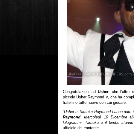
Congratulazioni ad
Usher
, che l’altro 
piccolo Usher Raymond V, che ha compi
fratellino tutto nuovo con cui giocare.
“Usher e Tameka Raymond hanno dato il
Raymond
, Mercoledì 10 Dicembre all
kilogrammi. Tameka e il bimbo stanno
ufficiale del cantante.