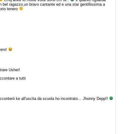
 bel ragazzo,un bravo cantante ed e una star gentillissima a
oprio tenero
vero!
trare Usher!
contare a tutti
racconterò ke all'uscita da scuola ho incontrato… Jhonny Depp!!