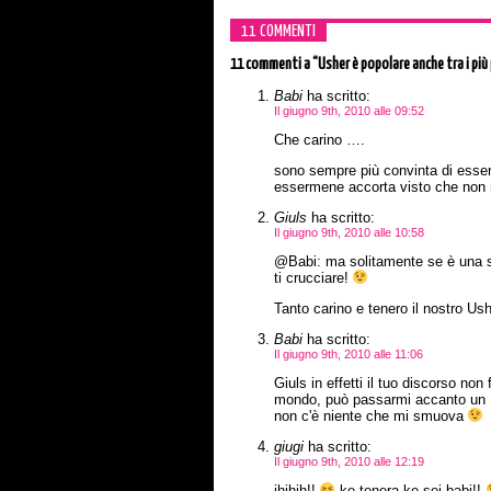
11 COMMENTI
11 commenti
a “Usher è popolare anche tra i più 
Babi
ha scritto:
Il giugno 9th, 2010 alle 09:52
Che carino ….
sono sempre più convinta di esser
essermene accorta visto che non
Giuls
ha scritto:
Il giugno 9th, 2010 alle 10:58
@Babi: ma solitamente se è una sta
ti crucciare!
Tanto carino e tenero il nostro Us
Babi
ha scritto:
Il giugno 9th, 2010 alle 11:06
Giuls in effetti il tuo discorso no
mondo, può passarmi accanto un U
non c'è niente che mi smuova
giugi
ha scritto:
Il giugno 9th, 2010 alle 12:19
ihihih!!
ke tenera ke sei babi!!