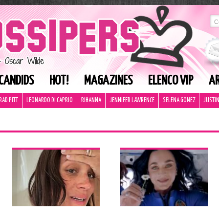
CANDIDS
HOT!
MAGAZINES
ELENCO VIP
AR
RAD PITT
LEONARDO DI CAPRIO
RIHANNA
JENNIFER LAWRENCE
SELENA GOMEZ
JUSTIN