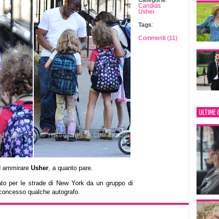
Categorie
:
Candids
Usher
Tags
:
Commenti (11)
ULTIME 
ad ammirare
Usher
, a quanto pare.
mato per le strade di New York da un gruppo di
 concesso qualche autografo.