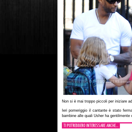
Non si è mai troppo piccoli per iniziare 
Ieri pomeriggio il cantante è stato fer
bambine alle quali Usher ha gentilmente
TI POTREBBERO INTERESSARE ANCHE...