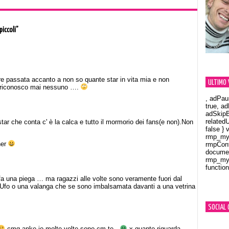
piccoli”
e passata accanto a non so quante star in vita mia e non
ULTIMO 
 riconosco mai nessuno ….
, adPau
true, a
adSkipB
related
r che conta c' è la calca e tutto il mormorio dei fans(e non).Non
false } 
rmp_myV
her
rmpCont
documen
rmp_myV
function
Orland
n fa una piega … ma ragazzi alle volte sono veramente fuori dal
fo o una valanga che se sono imbalsamata davanti a una vetrina
SOCIAL 
cmq anke io molte volte sono cm te..
x quanto riguarda