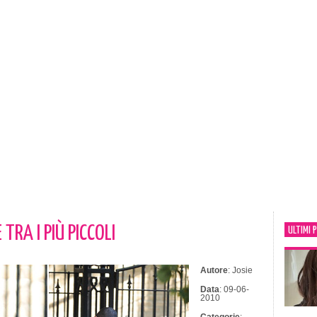
TRA I PIÙ PICCOLI
ULTIMI 
Autore
: Josie
Data
: 09-06-
2010