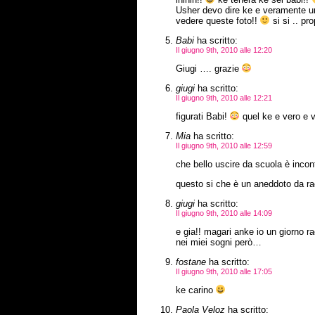
Usher devo dire ke e veramente un
vedere queste foto!!
si si .. pr
Babi
ha scritto:
Il giugno 9th, 2010 alle 12:20
Giugi …. grazie
giugi
ha scritto:
Il giugno 9th, 2010 alle 12:21
figurati Babi!
quel ke e vero e 
Mia
ha scritto:
Il giugno 9th, 2010 alle 12:59
che bello uscire da scuola è incon
questo si che è un aneddoto da rac
giugi
ha scritto:
Il giugno 9th, 2010 alle 14:09
e gia!! magari anke io un giorno 
nei miei sogni però…
fostane
ha scritto:
Il giugno 9th, 2010 alle 17:05
ke carino
Paola Veloz
ha scritto: