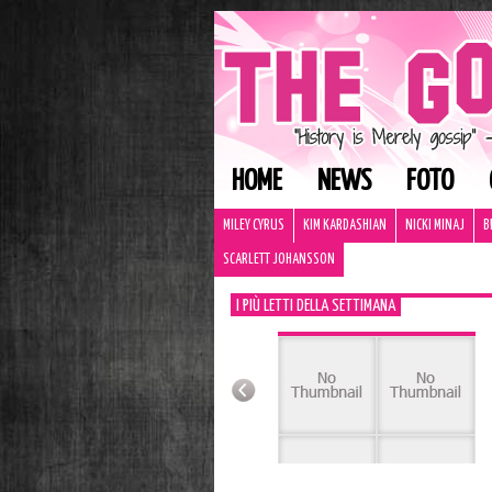
HOME
NEWS
FOTO
MILEY CYRUS
KIM KARDASHIAN
NICKI MINAJ
B
SCARLETT JOHANSSON
I PIÙ LETTI DELLA SETTIMANA