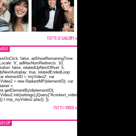
TUTTE LE GALLERY »
VIDEO
seOnClick: false, adShowRemainingTime:
dLocale: 'it', adMaxNumRedirects: 10,
utton: false, relatedUpNextOffset: 5,
UpNextAutoplay: true, relatedEndedLoop:
var elementID = 'myVideo2'; var
ideo2 = new RadiantMP(elementID); var
ainer =
t.getElementById(elementID);
ideo2.init(settings);jQuery("#context_video2").one("mouseover",
() { rmp_myVideo2.play(); });
o Bloom e la t-shirt dedicata a Flynn
TUTTI I VIDEO »
GOSSIP