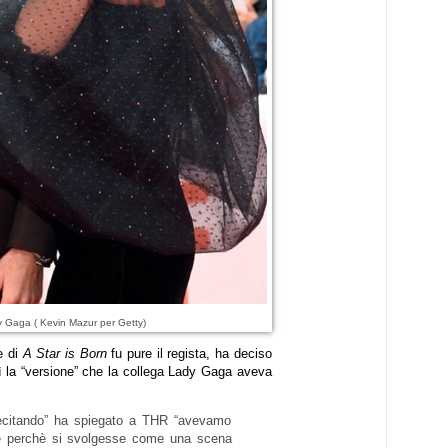
 Gaga ( Kevin Mazur per Getty)
e di
A Star is Born
fu pure il regista, ha deciso
ì la “versione” che la collega Lady Gaga aveva
ecitando” ha spiegato a THR “avevamo
e perchè si svolgesse come una scena