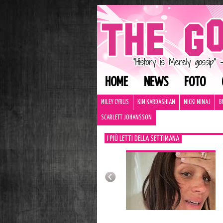
HOME
NEWS
FOTO
MILEY CYRUS
KIM KARDASHIAN
NICKI MINAJ
B
SCARLETT JOHANSSON
I PIÙ LETTI DELLA SETTIMANA