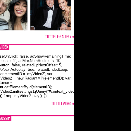
TUTTE LE GALLERY »
VIDEO
seOnClick: false, adShowRemainingTime:
dLocale: 'it', adMaxNumRedirects: 10,
utton: false, relatedUpNextOffset: 5,
UpNextAutoplay: true, relatedEndedLoop:
var elementID = 'myVideo2'; var
ideo2 = new RadiantMP(elementID); var
ainer =
t.getElementById(elementID);
ideo2.init(settings);jQuery("#context_video2").one("mouseover",
() { rmp_myVideo2.play(); });
o Bloom e la t-shirt dedicata a Flynn
TUTTI I VIDEO »
GOSSIP