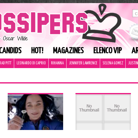
CANDIDS
HOT!
MAGAZINES
ELENCO VIP
AR
RAD PITT
LEONARDO DI CAPRIO
RIHANNA
JENNIFER LAWRENCE
SELENA GOMEZ
JUSTIN