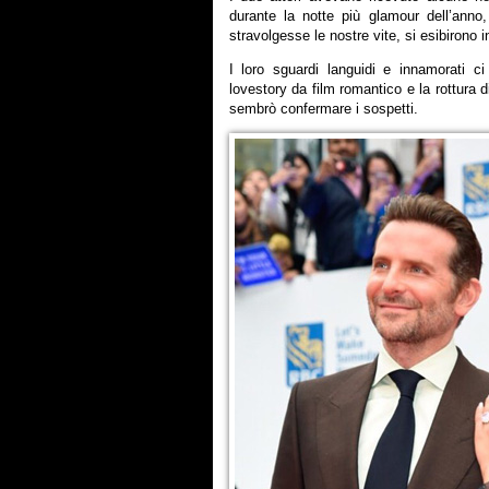
durante la notte più glamour dell’ann
stravolgesse le nostre vite, si esibirono 
I loro sguardi languidi e innamorati c
lovestory da film romantico e la rottura d
sembrò confermare i sospetti.