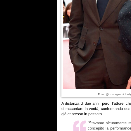
Foto: @ Instagram/ Lady
A distanza di due anni, però, l’attore, ch
di raccontare la verità, confermando cos
già espresso in passato.
“Stavamo sicuramente r
concepito la performanc