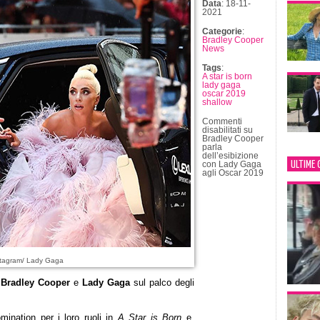
Data
: 18-11-
2021
Categorie
:
Bradley Cooper
News
Tags
:
A star is born
lady gaga
oscar 2019
shallow
Commenti
disabilitati
su
Bradley Cooper
parla
dell’esibizione
ULTIME 
con Lady Gaga
agli Oscar 2019
stagram/ Lady Gaga
i
Bradley Cooper
e
Lady Gaga
sul palco degli
mination per i loro ruoli in
A Star is Born
e,