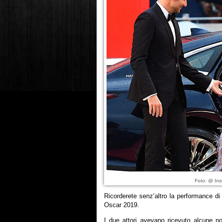
Foto: @ In
Ricorderete senz’altro la performance d
Oscar 2019.
I due attori avevano ricevuto alcune no