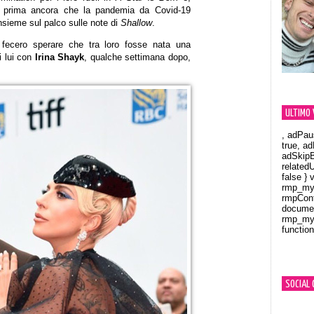
o, prima ancora che la pandemia da Covid-19
insieme sul palco sulle note di
Shallow
.
i fecero sperare che tra loro fosse nata una
i lui con
Irina Shayk
, qualche settimana dopo,
ULTIMO 
, adPau
true, a
adSkipB
related
false } 
rmp_myV
rmpCont
documen
rmp_myV
function
Orland
SOCIAL 