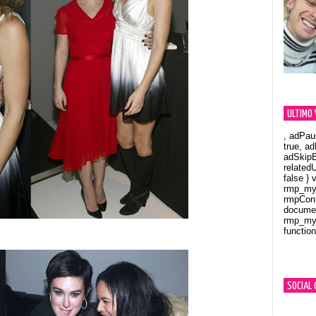
ULTIMO 
, adPau
true, a
adSkipB
related
false } 
rmp_myV
rmpCont
documen
rmp_myV
function
Orland
SOCIAL 