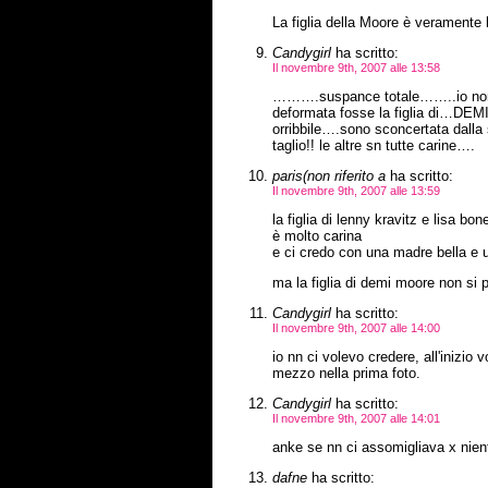
La figlia della Moore è veramente 
Candygirl
ha scritto:
Il novembre 9th, 2007 alle 13:58
……….suspance totale……..io non i
deformata fosse la figlia di…DEM
orribbile….sono sconcertata dalla s
taglio!! le altre sn tutte carine….
paris(non riferito a
ha scritto:
Il novembre 9th, 2007 alle 13:59
la figlia di lenny kravitz e lisa bon
è molto carina
e ci credo con una madre bella e 
ma la figlia di demi moore non si 
Candygirl
ha scritto:
Il novembre 9th, 2007 alle 14:00
io nn ci volevo credere, all'inizio v
mezzo nella prima foto.
Candygirl
ha scritto:
Il novembre 9th, 2007 alle 14:01
anke se nn ci assomigliava x nien
dafne
ha scritto: