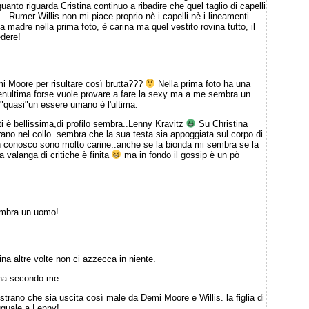
nto riguarda Cristina continuo a ribadire che quel taglio di capelli
e…Rumer Willis non mi piace proprio nè i capelli nè i lineamenti…
 madre nella prima foto, è carina ma quel vestito rovina tutto, il
edere!
emi Moore per risultare così brutta???
Nella prima foto ha una
penultima forse vuole provare a fare la sexy ma a me sembra un
"quasi"un essere umano è l'ultima.
i è bellissima,di profilo sembra..Lenny Kravitz
Su Christina
trano nel collo..sembra che la sua testa sia appoggiata sul corpo di
on conosco sono molto carine..anche se la bionda mi sembra se la
a valanga di critiche è finita
ma in fondo il gossip è un pò
sembra un uomo!
na altre volte non ci azzecca in niente.
nna secondo me.
no che sia uscita così male da Demi Moore e Willis. la figlia di
 uguale a Lenny!