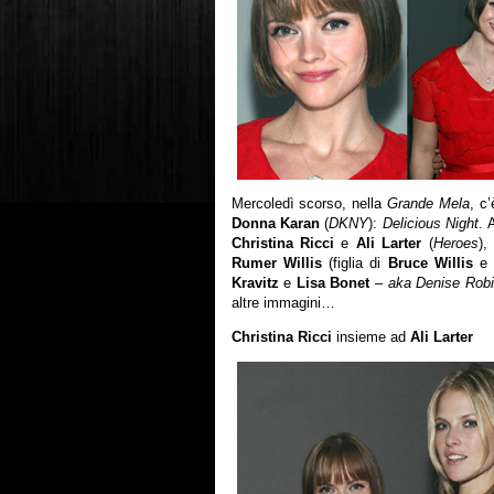
Mercoledì scorso, nella
Grande Mela
, c’
Donna Karan
(
DKNY
):
Delicious Night
. 
Christina Ricci
e
Ali Larter
(
Heroes
),
Rumer Willis
(figlia di
Bruce Willis
Kravitz
e
Lisa Bonet
–
aka Denise Robi
altre immagini…
Christina Ricci
insieme ad
Ali Larter