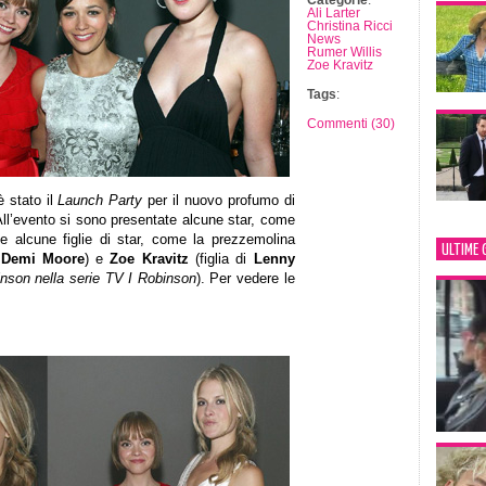
Categorie
:
Ali Larter
Christina Ricci
News
Rumer Willis
Zoe Kravitz
Tags
:
Commenti (30)
è stato il
Launch Party
per il nuovo profumo di
All’evento si sono presentate alcune star, come
 e alcune figlie di star, come la prezzemolina
ULTIME 
e
Demi Moore
) e
Zoe Kravitz
(figlia di
Lenny
nson nella serie TV I Robinson
). Per vedere le