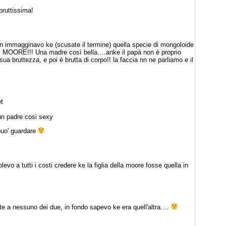
bruttissima!
mmagginavo ke (scusate il termine) quella specie di mongoloide
I MOORE!!! Una madre così bella….anke il papà non è proprio
ua bruttezza, e poi è brutta di corpo!! la faccia nn ne parliamo e il
et
un padre cosi sexy
puo' guardare
olevo a tutti i costi credere ke la figlia della moore fosse quella in
te a nessuno dei due, in fondo sapevo ke era quell'altra….