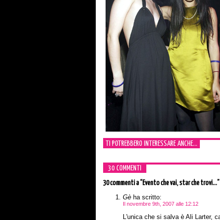
TI POTREBBERO INTERESSARE ANCHE...
30 COMMENTI
30 commenti
a “Evento che vai, star che trovi…”
Gè
ha scritto:
Il novembre 9th, 2007 alle 12:12
L'unica che si salva è Ali Larter, c