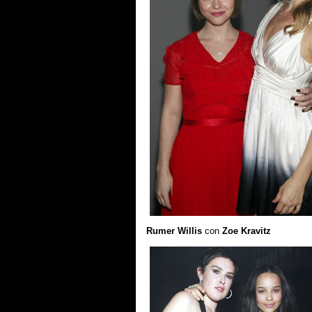
Rumer Willis
con
Zoe Kravitz