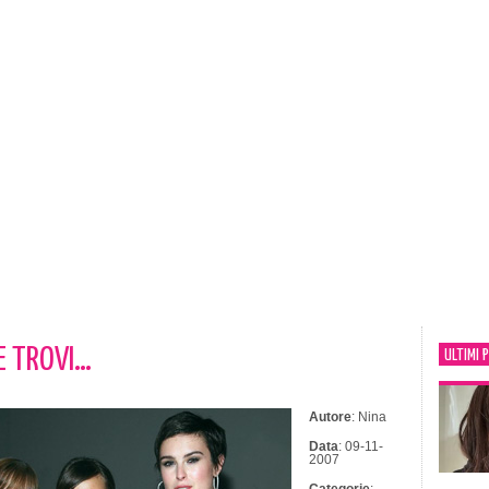
HE TROVI…
ULTIMI 
Autore
: Nina
Data
: 09-11-
2007