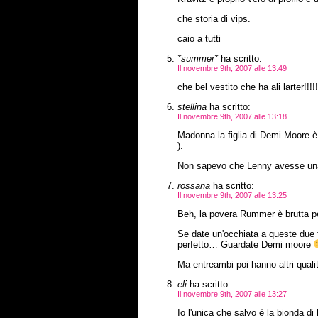
che storia di vips.
caio a tutti
*summer*
ha scritto:
Il novembre 9th, 2007 alle 13:49
che bel vestito che ha ali larter!!!!
stellina
ha scritto:
Il novembre 9th, 2007 alle 13:18
Madonna la figlia di Demi Moore è
).
Non sapevo che Lenny avesse una
rossana
ha scritto:
Il novembre 9th, 2007 alle 13:25
Beh, la povera Rummer è brutta p
Se date un'occhiata a queste due f
perfetto… Guardate Demi moore
Ma entreambi poi hanno altri qualit
eli
ha scritto:
Il novembre 9th, 2007 alle 13:27
Io l'unica che salvo è la bionda di