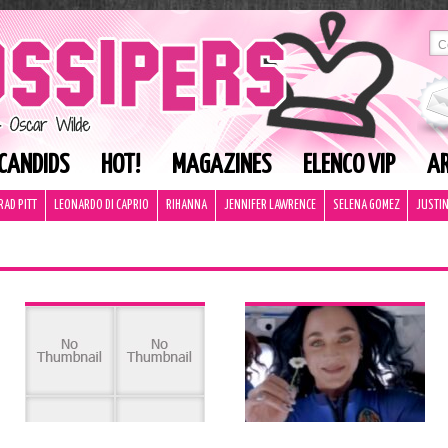
CANDIDS
HOT!
MAGAZINES
ELENCO VIP
AR
RAD PITT
LEONARDO DI CAPRIO
RIHANNA
JENNIFER LAWRENCE
SELENA GOMEZ
JUSTIN