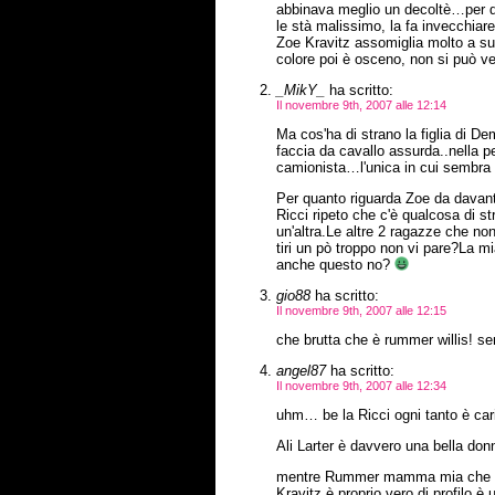
abbinava meglio un decoltè…per qua
le stà malissimo, la fa invecchiar
Zoe Kravitz assomiglia molto a sua
colore poi è osceno, non si può v
_MikY_
ha scritto:
Il novembre 9th, 2007 alle 12:14
Ma cos'ha di strano la figlia di D
faccia da cavallo assurda..nella 
camionista…l'unica in cui sembra 
Per quanto riguarda Zoe da davant
Ricci ripeto che c'è qualcosa di s
un'altra.Le altre 2 ragazze che n
tiri un pò troppo non vi pare?La mi
anche questo no?
gio88
ha scritto:
Il novembre 9th, 2007 alle 12:15
che brutta che è rummer willis! 
angel87
ha scritto:
Il novembre 9th, 2007 alle 12:34
uhm… be la Ricci ogni tanto è cari
Ali Larter è davvero una bella do
mentre Rummer mamma mia che stra
Kravitz è proprio vero di profilo è