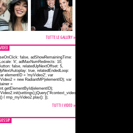
TUTTE LE GALLERY »
VIDEO
seOnClick: false, adShowRemainingTime:
dLocale: 'it', adMaxNumRedirects: 10,
utton: false, relatedUpNextOffset: 5,
UpNextAutoplay: true, relatedEndedLoop:
var elementID = 'myVideo2'; var
ideo2 = new RadiantMP(elementID); var
ainer =
t.getElementById(elementID);
ideo2.init(settings);jQuery("#context_video2").one("mouseover",
() { rmp_myVideo2.play(); });
o Bloom e la t-shirt dedicata a Flynn
TUTTI I VIDEO »
GOSSIP