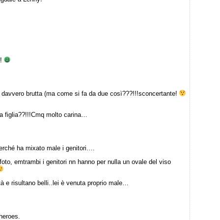
!!
 davvero brutta (ma come si fa da due così???!!!sconcertante!
 figlia??!!!Cmq molto carina…
erché ha mixato male i genitori….
oto, emtrambi i genitori nn hanno per nulla un ovale del viso
à e risultano belli..lei è venuta proprio male…
 heroes.