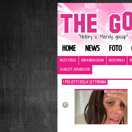
HOME
NEWS
FOTO
MILEY CYRUS
KIM KARDASHIAN
NICKI MINAJ
B
SCARLETT JOHANSSON
I PIÙ LETTI DELLA SETTIMANA