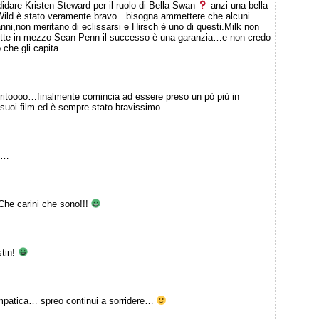
idare Kristen Steward per il ruolo di Bella Swan
anzi una bella
Wild è stato veramente bravo…bisogna ammettere che alcuni
anni,non meritano di eclissarsi e Hirsch è uno di questi.Milk non
ette in mezzo Sean Penn il successo è una garanzia…e non credo
o che gli capita…
eferitoooo…finalmente comincia ad essere preso un pò più in
 suoi film ed è sempre stato bravissimo
og…
Che carini che sono!!!
stin!
simpatica… spreo continui a sorridere…