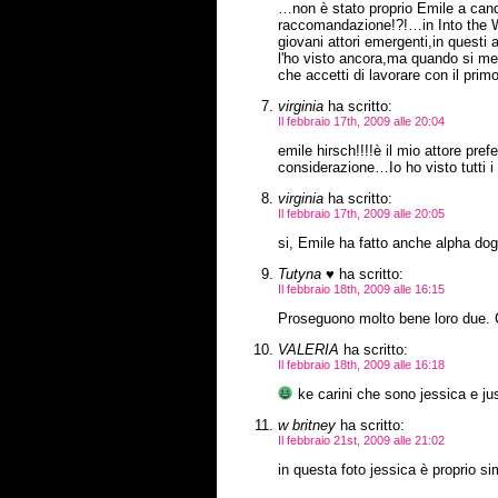
…non è stato proprio Emile a cand
raccomandazione!?!…in Into the 
giovani attori emergenti,in questi 
l'ho visto ancora,ma quando si m
che accetti di lavorare con il prim
virginia
ha scritto:
Il febbraio 17th, 2009 alle 20:04
emile hirsch!!!!è il mio attore pr
considerazione…Io ho visto tutti i
virginia
ha scritto:
Il febbraio 17th, 2009 alle 20:05
si, Emile ha fatto anche alpha d
Tutyna ♥
ha scritto:
Il febbraio 18th, 2009 alle 16:15
Proseguono molto bene loro due. 
VALERIA
ha scritto:
Il febbraio 18th, 2009 alle 16:18
ke carini che sono jessica e ju
w britney
ha scritto:
Il febbraio 21st, 2009 alle 21:02
in questa foto jessica è proprio 