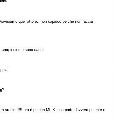
 week”
!!Bravissimo quell'attore…non capisco perchè non faccia
e….cmq insieme sono carini!
oppia!
og?
m su film!!!!! ora è pure in MILK..una parte davvero potente e