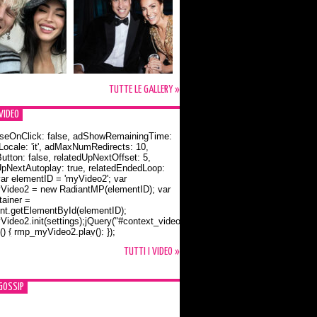
TUTTE LE GALLERY »
VIDEO
seOnClick: false, adShowRemainingTime:
dLocale: 'it', adMaxNumRedirects: 10,
utton: false, relatedUpNextOffset: 5,
UpNextAutoplay: true, relatedEndedLoop:
var elementID = 'myVideo2'; var
ideo2 = new RadiantMP(elementID); var
ainer =
t.getElementById(elementID);
ideo2.init(settings);jQuery("#context_video2").one("mouseover",
() { rmp_myVideo2.play(); });
o Bloom e la t-shirt dedicata a Flynn
TUTTI I VIDEO »
GOSSIP