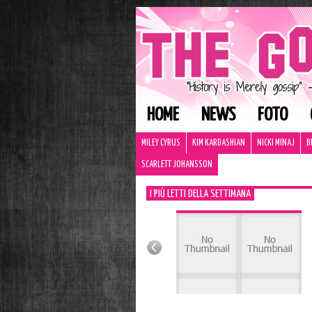
HOME
NEWS
FOTO
MILEY CYRUS
KIM KARDASHIAN
NICKI MINAJ
B
SCARLETT JOHANSSON
I PIÙ LETTI DELLA SETTIMANA