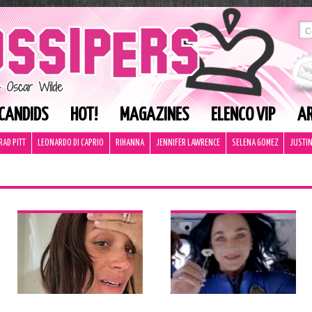
CANDIDS
HOT!
MAGAZINES
ELENCO VIP
AR
RAD PITT
LEONARDO DI CAPRIO
RIHANNA
JENNIFER LAWRENCE
SELENA GOMEZ
JUSTIN