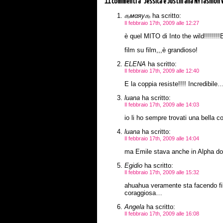
11 commenti
a “Jessica e Justin alla NY fashion
௲мαяу௲
ha scritto:
Il febbraio 17th, 2009 alle 12:27
è quel MITO di Into the wild!!!!!!
film su film,,,è grandioso!
ELENA
ha scritto:
Il febbraio 17th, 2009 alle 12:40
E la coppia resiste!!!! Incredibil
luana
ha scritto:
Il febbraio 17th, 2009 alle 14:03
io li ho sempre trovati una bella c
luana
ha scritto:
Il febbraio 17th, 2009 alle 14:04
ma Emile stava anche in Alpha d
Egidio
ha scritto:
Il febbraio 17th, 2009 alle 15:32
ahuahua veramente sta facendo fil
coraggiosa…
Angela
ha scritto:
Il febbraio 17th, 2009 alle 16:08