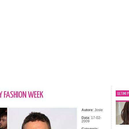
NY FASHION WEEK
ULTIMI 
Autore
: Josie
Data
: 17-02-
2009