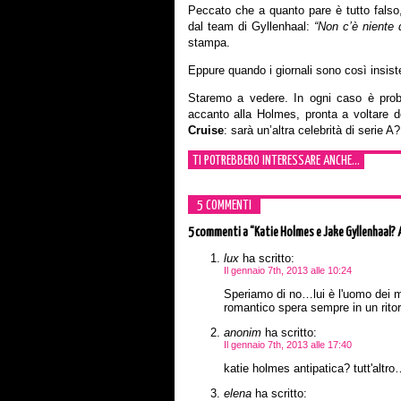
Peccato che a quanto pare è tutto falso,
dal team di Gyllenhaal:
“Non c’è niente 
stampa.
Eppure quando i giornali sono così insiste
Staremo a vedere. In ogni caso è pro
accanto alla Holmes, pronta a voltare d
Cruise
: sarà un’altra celebrità di serie A?
TI POTREBBERO INTERESSARE ANCHE...
5 COMMENTI
5 commenti
a “Katie Holmes e Jake Gyllenhaal? 
lux
ha scritto:
Il gennaio 7th, 2013 alle 10:24
Speriamo di no…lui è l'uomo dei mi
romantico spera sempre in un ritor
anonim
ha scritto:
Il gennaio 7th, 2013 alle 17:40
katie holmes antipatica? tutt'altro
elena
ha scritto: