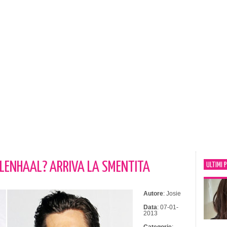
LLENHAAL? ARRIVA LA SMENTITA
ULTIMI 
Autore
: Josie
Data
: 07-01-
2013