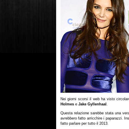
Nei giorni scorsi il web ha visto circola
Holmes
e
Jake Gyllenhaal
.
Questa relazione sarebbe stata una vera
avrebbero fatto arricchire i paparazzi. 
fatto parlare per tutto il 2013.