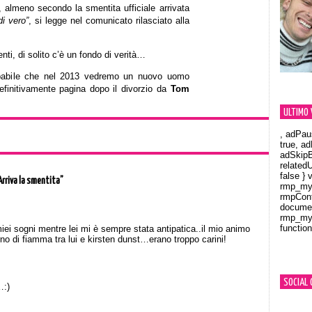
 almeno secondo la smentita ufficiale arrivata
di vero”
, si legge nel comunicato rilasciato alla
nti, di solito c’è un fondo di verità…
babile che nel 2013 vedremo un nuovo uomo
efinitivamente pagina dopo il divorzio da
Tom
ULTIMO 
, adPau
true, a
adSkipB
related
false } 
Arriva la smentita”
rmp_myV
rmpCont
documen
rmp_myV
function
ei sogni mentre lei mi è sempre stata antipatica..il mio animo
Orland
no di fiamma tra lui e kirsten dunst…erano troppo carini!
SOCIAL 
…:)