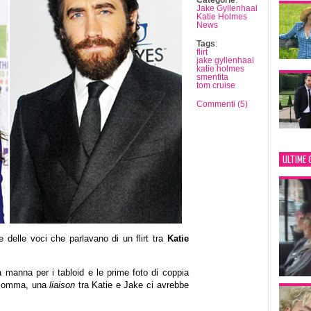
Categorie
:
Jake Gyllenhaal
Katie Holmes
News
Tags
:
flirt
jake gyllenhaal
katie holmes
smentita
tom cruise
Commenti (5)
ULTIME 
re delle voci che parlavano di un flirt tra
Katie
 manna per i tabloid e le prime foto di coppia
Insomma, una
liaison
tra Katie e Jake ci avrebbe