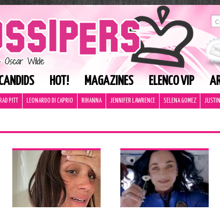
CANDIDS
HOT!
MAGAZINES
ELENCO VIP
AR
RAD PITT
LEONARDO DI CAPRIO
RIHANNA
JENNIFER LAWRENCE
SELENA GOMEZ
JUSTIN