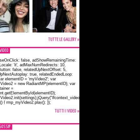
TUTTE LE GALLERY »
VIDEO
seOnClick: false, adShowRemainingTime:
dLocale: 'it', adMaxNumRedirects: 10,
utton: false, relatedUpNextOffset: 5,
UpNextAutoplay: true, relatedEndedLoop:
var elementID = 'myVideo2'; var
ideo2 = new RadiantMP(elementID); var
ainer =
t.getElementById(elementID);
ideo2.init(settings);jQuery("#context_video2").one("mouseover",
() { rmp_myVideo2.play(); });
o Bloom e la t-shirt dedicata a Flynn
TUTTI I VIDEO »
GOSSIP