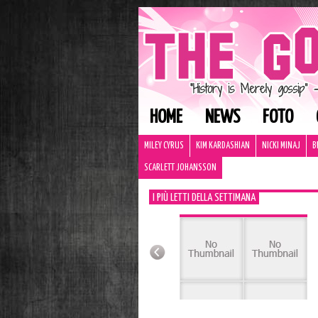
HOME
NEWS
FOTO
MILEY CYRUS
KIM KARDASHIAN
NICKI MINAJ
B
SCARLETT JOHANSSON
I PIÙ LETTI DELLA SETTIMANA