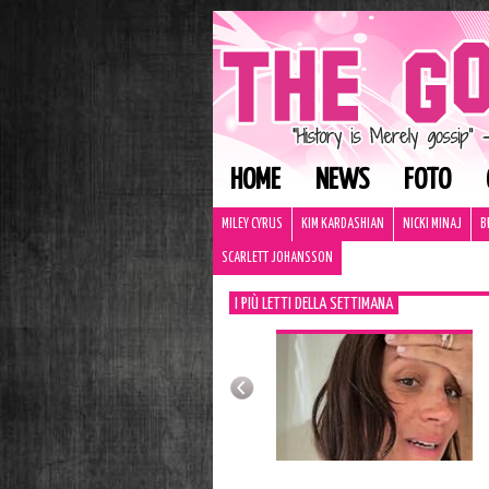
HOME
NEWS
FOTO
MILEY CYRUS
KIM KARDASHIAN
NICKI MINAJ
B
SCARLETT JOHANSSON
I PIÙ LETTI DELLA SETTIMANA