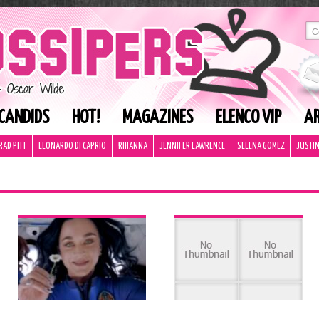
CANDIDS
HOT!
MAGAZINES
ELENCO VIP
AR
RAD PITT
LEONARDO DI CAPRIO
RIHANNA
JENNIFER LAWRENCE
SELENA GOMEZ
JUSTIN