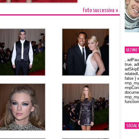
Foto successiva »
ULTIMO 
, adPau
true, a
adSkipB
related
false } 
rmp_myV
rmpCont
documen
rmp_myV
function
Orland
SOCIAL 