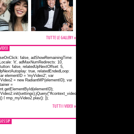
TUTTE LE GALLERY »
VIDEO
seOnClick: false, adShowRemainingTime:
dLocale: 'it', adMaxNumRedirects: 10,
utton: false, relatedUpNextOffset: 5,
UpNextAutoplay: true, relatedEndedLoop:
var elementID = 'myVideo2'; var
ideo2 = new RadiantMP(elementID); var
ainer =
t.getElementById(elementID);
ideo2.init(settings);jQuery("#context_video2").one("mouseover",
() { rmp_myVideo2.play(); });
o Bloom e la t-shirt dedicata a Flynn
TUTTI I VIDEO »
GOSSIP