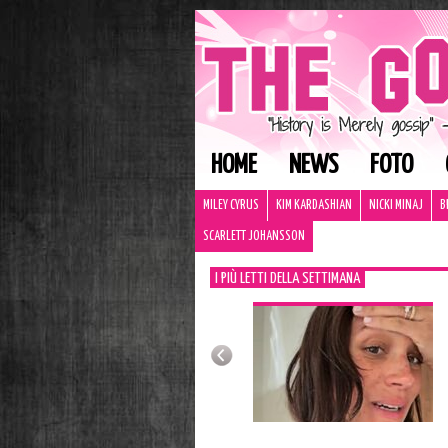
HOME
NEWS
FOTO
MILEY CYRUS
KIM KARDASHIAN
NICKI MINAJ
B
SCARLETT JOHANSSON
I PIÙ LETTI DELLA SETTIMANA