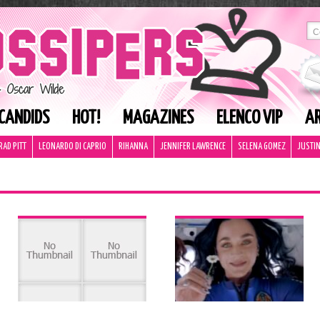
CANDIDS
HOT!
MAGAZINES
ELENCO VIP
AR
RAD PITT
LEONARDO DI CAPRIO
RIHANNA
JENNIFER LAWRENCE
SELENA GOMEZ
JUSTIN