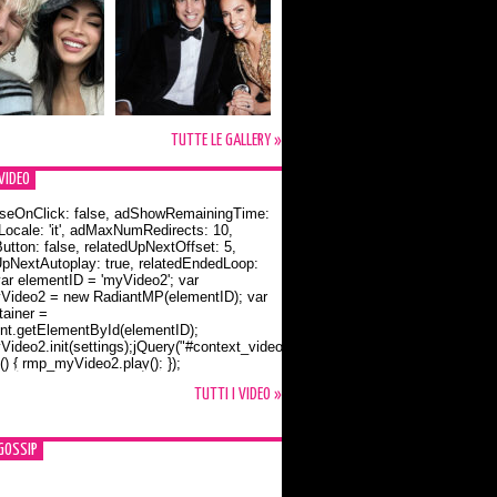
TUTTE LE GALLERY »
VIDEO
seOnClick: false, adShowRemainingTime:
dLocale: 'it', adMaxNumRedirects: 10,
utton: false, relatedUpNextOffset: 5,
UpNextAutoplay: true, relatedEndedLoop:
var elementID = 'myVideo2'; var
ideo2 = new RadiantMP(elementID); var
ainer =
t.getElementById(elementID);
ideo2.init(settings);jQuery("#context_video2").one("mouseover",
() { rmp_myVideo2.play(); });
o Bloom e la t-shirt dedicata a Flynn
TUTTI I VIDEO »
GOSSIP