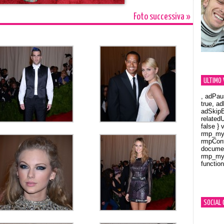
Foto successiva »
ULTIMO 
, adPau
true, a
adSkipB
related
false } 
rmp_myV
rmpCont
documen
rmp_myV
function
Orland
SOCIAL 