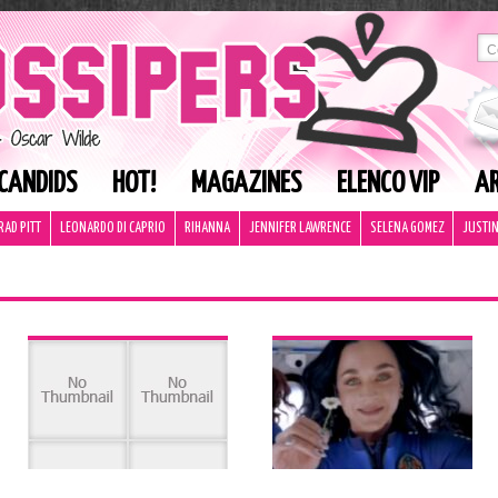
CANDIDS
HOT!
MAGAZINES
ELENCO VIP
AR
RAD PITT
LEONARDO DI CAPRIO
RIHANNA
JENNIFER LAWRENCE
SELENA GOMEZ
JUSTIN