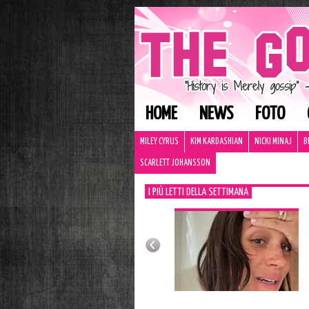
HOME
NEWS
FOTO
MILEY CYRUS
KIM KARDASHIAN
NICKI MINAJ
B
SCARLETT JOHANSSON
I PIÙ LETTI DELLA SETTIMANA