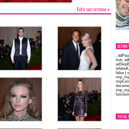
Foto successiva »
ULTIMO 
, adPau
true, a
adSkipB
related
false } 
rmp_myV
rmpCont
documen
rmp_myV
function
Orland
SOCIAL 