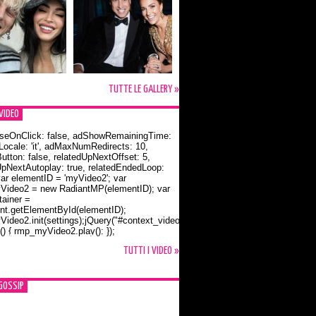
TUTTE LE GALLERY »
VIDEO
seOnClick: false, adShowRemainingTime:
dLocale: 'it', adMaxNumRedirects: 10,
utton: false, relatedUpNextOffset: 5,
UpNextAutoplay: true, relatedEndedLoop:
var elementID = 'myVideo2'; var
ideo2 = new RadiantMP(elementID); var
ainer =
t.getElementById(elementID);
ideo2.init(settings);jQuery("#context_video2").one("mouseover",
() { rmp_myVideo2.play(); });
o Bloom e la t-shirt dedicata a Flynn
TUTTI I VIDEO »
GOSSIP