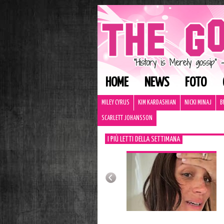
HOME
NEWS
FOTO
MILEY CYRUS
KIM KARDASHIAN
NICKI MINAJ
B
SCARLETT JOHANSSON
I PIÙ LETTI DELLA SETTIMANA