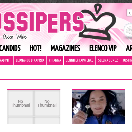
CANDIDS
HOT!
MAGAZINES
ELENCO VIP
AR
RAD PITT
LEONARDO DI CAPRIO
RIHANNA
JENNIFER LAWRENCE
SELENA GOMEZ
JUSTIN