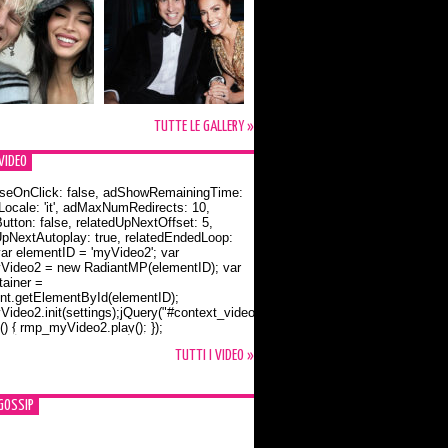
TUTTE LE GALLERY »
VIDEO
seOnClick: false, adShowRemainingTime:
dLocale: 'it', adMaxNumRedirects: 10,
utton: false, relatedUpNextOffset: 5,
UpNextAutoplay: true, relatedEndedLoop:
var elementID = 'myVideo2'; var
ideo2 = new RadiantMP(elementID); var
ainer =
t.getElementById(elementID);
ideo2.init(settings);jQuery("#context_video2").one("mouseover",
() { rmp_myVideo2.play(); });
o Bloom e la t-shirt dedicata a Flynn
TUTTI I VIDEO »
GOSSIP