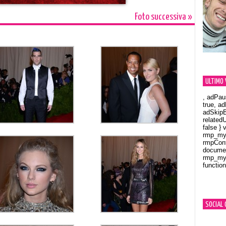
Foto successiva »
ULTIMO 
, adPau
true, a
adSkipB
related
false } 
rmp_myV
rmpCont
documen
rmp_myV
function
Orland
SOCIAL 