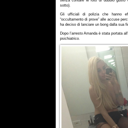
senza contare le foto di dubbio gusto
sotto).
Gli ufficiali di polizia
che hanno effe
“occultamento di prove” alle accuse perc
ha deciso di lanciare un bong dalla sua f
Dopo l’arresto Amanda è stata portata al
psichiatrico.