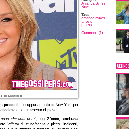
Categorie
:
Amanda Bynes
News
Tags
:
amanda bynes
arresto
polizia
Commenti (7)
ULTIME 
.Flores/kikapress
era presso il suo appartamento di New York per
ricoloso e occultamento di prove.
 cose che amo di te”
, oggi 27enne, sembrava
o l’effetto di stupefacenti e piccoli incidenti,