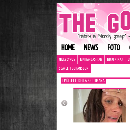
HOME
NEWS
FOTO
MILEY CYRUS
KIM KARDASHIAN
NICKI MINAJ
B
SCARLETT JOHANSSON
I PIÙ LETTI DELLA SETTIMANA