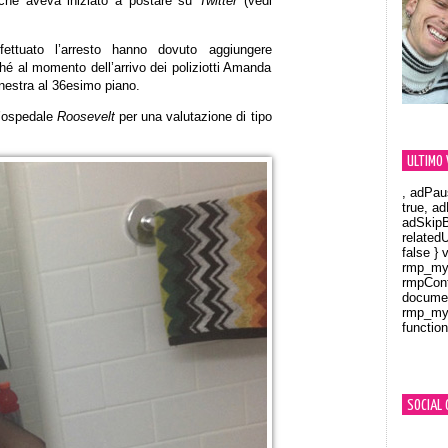
 che aveva iniziato a postare su
Twitter
(vedi
ttuato l’arresto hanno dovuto aggiungere
hé al momento dell’arrivo dei poliziotti Amanda
inestra al 36esimo piano.
l’ospedale
Roosevelt
per una valutazione di tipo
ULTIMO 
, adPau
true, a
adSkipB
related
false } 
rmp_myV
rmpCont
documen
rmp_myV
function
Orland
SOCIAL 