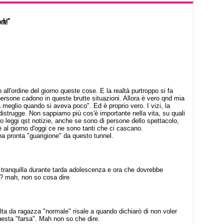
rk!”
ll'ordine del giorno queste cose. E la realtà purtroppo si fa
rsone cadono in queste brutte situazioni. Allora è vero qnd mia
meglio quando si aveva poco". Ed è proprio vero. I vizi, la
i distrugge. Non sappiamo più cos'è importante nella vita, su quali
o leggi qst notizie, anche se sono di persone dello spettacolo,
hè al giorno d'oggi ce ne sono tanti che ci cascano.
a pronta "guarigione" da questo tunnel.
a tranquilla durante tarda adolescenza e ora che dovrebbe
? mah, non so cosa dire
lta da ragazza "normale" risale a quando dichiarò di non voler
 questa "farsa". Mah non so che dire.