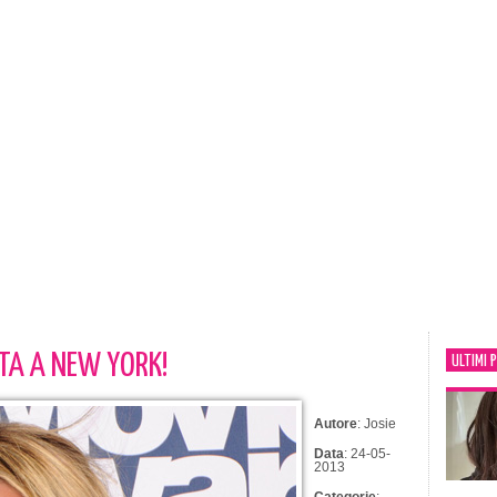
TA A NEW YORK!
ULTIMI 
Autore
: Josie
Data
: 24-05-
2013