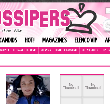
CANDIDS
HOT!
MAGAZINES
ELENCO VIP
AR
RAD PITT
LEONARDO DI CAPRIO
RIHANNA
JENNIFER LAWRENCE
SELENA GOMEZ
JUSTIN