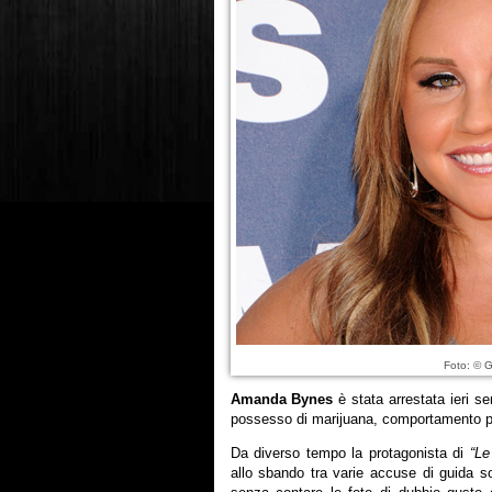
Foto: © G
Amanda Bynes
è stata arrestata ieri s
possesso di marijuana, comportamento pe
Da diverso tempo la protagonista di
“Le
allo sbando tra varie accuse di guida sott