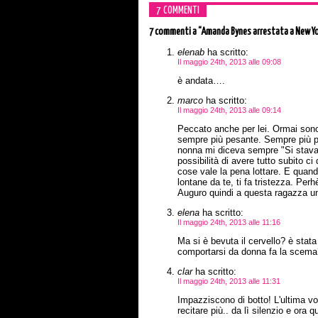
7 COMMENTI
7 commenti
a “Amanda Bynes arrestata a New Yo
elenab
ha scritto:
Il maggio 24th, 2013 alle 09:08
è andata….
marco
ha scritto:
Il maggio 24th, 2013 alle 09:14
Peccato anche per lei. Ormai sono a
sempre più pesante. Sempre più pe
nonna mi diceva sempre "Si stava 
possibilità di avere tutto subito c
cose vale la pena lottare. E quand
lontane da te, ti fa tristezza. Per
Auguro quindi a questa ragazza un
elena
ha scritto:
Il maggio 24th, 2013 alle 11:16
Ma si è bevuta il cervello? è stat
comportarsi da donna fa la scema
clar
ha scritto:
Il maggio 24th, 2013 alle 11:31
Impazziscono di botto! L'ultima vo
recitare più.. da lì silenzio e ora