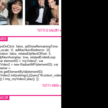
TUTTE LE GALLERY »
VIDEO
seOnClick: false, adShowRemainingTime:
dLocale: 'it', adMaxNumRedirects: 10,
utton: false, relatedUpNextOffset: 5,
UpNextAutoplay: true, relatedEndedLoop:
var elementID = 'myVideo2'; var
ideo2 = new RadiantMP(elementID); var
ainer =
t.getElementById(elementID);
ideo2.init(settings);jQuery("#context_video2").one("mouseover",
() { rmp_myVideo2.play(); });
o Bloom e la t-shirt dedicata a Flynn
TUTTI I VIDEO »
GOSSIP