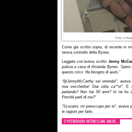
Foto: © Ama
Come già scritto sopra, di recente in m
senza controllo della Bynes.
Leggete cos’aveva scritto
Jenny McCar
polizia a casa di Amanda Bynes. Spero 
questo circo. Ha bisogno di aiuto.”
“@JennyMcCarthy sei orrenda!”
, aveva
mia vecchietta! Stai zitta ca**o!”
. E 
parlando? Non hai 50 anni? Io ne ho 
Perché parli di me?”
“Scusami, mi preoccupo per te”
, aveva p
le ragioni per farlo.
TI POTREBBERO INTERESSARE ANCHE...