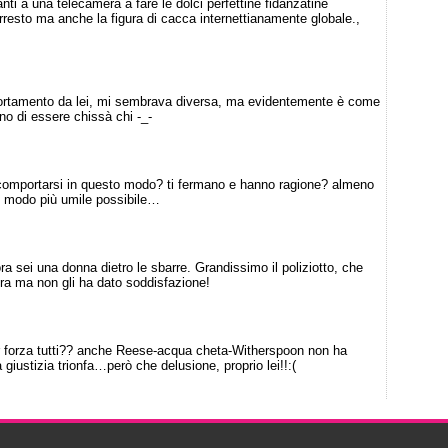
i a una telecamera a fare le dolci perfettine fidanzatine
arresto ma anche la figura di cacca internettianamente globale.,
ortamento da lei, mi sembrava diversa, ma evidentemente è come
ono di essere chissà chi -_-
omportarsi in questo modo? ti fermano e hanno ragione? almeno
nel modo più umile possibile…
ra sei una donna dietro le sbarre. Grandissimo il poliziotto, che
a ma non gli ha dato soddisfazione!
forza tutti?? anche Reese-acqua cheta-Witherspoon non ha
 giustizia trionfa…però che delusione, proprio lei!!:(