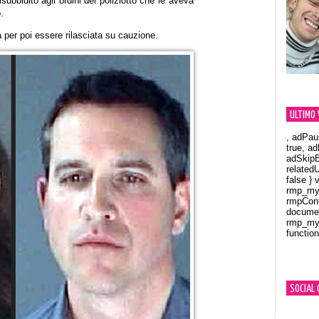
isubbidito agli ordini del poliziotto che le aveva
.
 per poi essere rilasciata su cauzione.
ULTIMO 
, adPau
true, a
adSkipB
related
false } 
rmp_myV
rmpCont
documen
rmp_myV
function
Orland
SOCIAL 