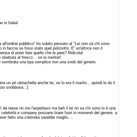
 in Italia!
a all'ordine pubblico" ho subito pensato al "Lei non sà chi sono
 in faccia se fossi stato quel poliziotto. E' un'attrice non il
pensa di poter fare quello che le pare? Ridicola!
e sbattuta al fresco… se lo merita!!
e sembrata una tipa semplice non una snob del genere.
a un pò ubriachella anche lei, se lo era il marito….quindi le do il
osi snobbosa..:)
e! da reese nn me l'aspettavo ma beh il lei nn sa chi sono io è una
e celebrità e company possano tirare fuori in momenti del genere. a
i aver fatto una cretinata sarebbe meglio….