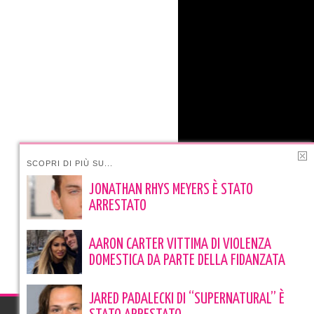
SCOPRI DI PIÙ SU...
JONATHAN RHYS MEYERS È STATO
ARRESTATO
AARON CARTER VITTIMA DI VIOLENZA
DOMESTICA DA PARTE DELLA FIDANZATA
JARED PADALECKI DI “SUPERNATURAL” È