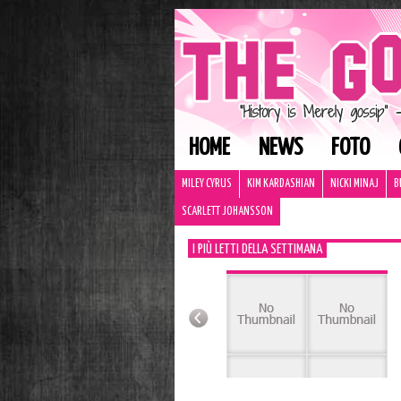
HOME
NEWS
FOTO
MILEY CYRUS
KIM KARDASHIAN
NICKI MINAJ
B
SCARLETT JOHANSSON
I PIÙ LETTI DELLA SETTIMANA