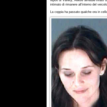
report di
Variety
, Reese avrebbe
infatti d
intimato di rimanere all’interno del veicolo
La coppia ha passato qualche ora in cella