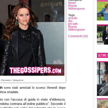
Categorie
:
News
Reese
Witherspoon
Tags
:
arresto
dui
jim toth
Reese
Witherspoon
Commenti (10)
ULTIME 
e Ramales / kikapress
th
sono stati arrestati lo scorso Venerdì dopo
lizia stradale.
to con l’accusa di guida in stato d’ebbrezza,
ondotta contraria all’ordine pubblico”. Secondo il