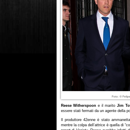
Foto: © Felip
Reese Witherspoon
e il marito
Jim To
essere stati fermati da un agente della po
Il produttore 42enne è stato ammanetta
mentre la colpa dell’attrice è quella di “c