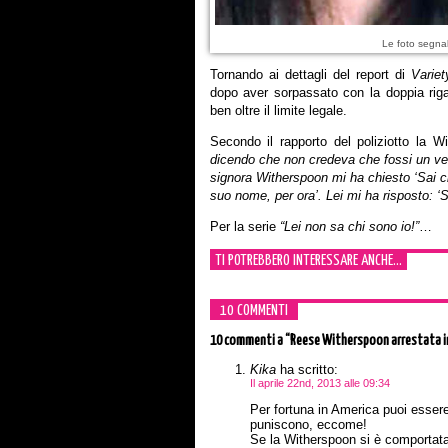
Le foto segnal
Tornando ai dettagli del report di
Variet
dopo aver sorpassato con la doppia riga 
ben oltre il limite legale.
Secondo il rapporto del poliziotto la 
dicendo che non credeva che fossi un vero 
signora Witherspoon mi ha chiesto ‘Sai ch
suo nome, per ora’. Lei mi ha risposto: ‘S
Per la serie
“Lei non sa chi sono io!”
…
TI POTREBBERO INTERESSARE ANCHE...
10 COMMENTI
10 commenti
a “Reese Witherspoon arrestata i
Kika
ha scritto:
Il aprile 22nd, 2013 alle 09:34
Per fortuna in America puoi essere
puniscono, eccome!
Se la Witherspoon si è comportata 