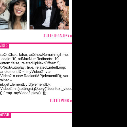
TUTTE LE GALLERY »
VIDEO
seOnClick: false, adShowRemainingTime:
dLocale: 'it', adMaxNumRedirects: 10,
utton: false, relatedUpNextOffset: 5,
UpNextAutoplay: true, relatedEndedLoop:
var elementID = 'myVideo2'; var
ideo2 = new RadiantMP(elementID); var
ainer =
t.getElementById(elementID);
ideo2.init(settings);jQuery("#context_video2").one("mouseover",
() { rmp_myVideo2.play(); });
o Bloom e la t-shirt dedicata a Flynn
TUTTI I VIDEO »
GOSSIP