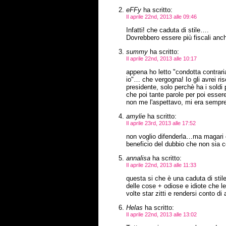
eFFy
ha scritto:
Il aprile 22nd, 2013 alle 09:46
Infatti! che caduta di stile….
Dovrebbero essere più fiscali anche
summy
ha scritto:
Il aprile 22nd, 2013 alle 10:17
appena ho letto "condotta contrari
io"… che vergogna! Io gli avrei riso
presidente, solo perchè ha i soldi 
che poi tante parole per poi esser
non me l'aspettavo, mi era sempr
amylie
ha scritto:
Il aprile 23rd, 2013 alle 17:52
non voglio difenderla…ma magari er
beneficio del dubbio che non sia c
annalisa
ha scritto:
Il aprile 22nd, 2013 alle 11:33
questa si che è una caduta di stil
delle cose + odiose e idiote che l
volte star zitti e rendersi conto d
Helas
ha scritto:
Il aprile 22nd, 2013 alle 13:02