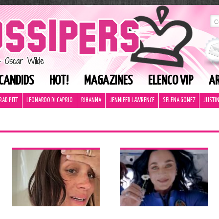
CANDIDS
HOT!
MAGAZINES
ELENCO VIP
AR
RAD PITT
LEONARDO DI CAPRIO
RIHANNA
JENNIFER LAWRENCE
SELENA GOMEZ
JUSTIN